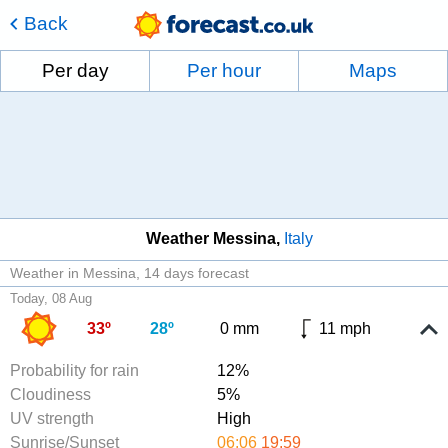
Back
Per day
Per hour
Maps
Weather Messina
Italy
Weather in Messina
14 days forecast
Today, 08 Aug
33º
28º
0 mm
11 mph
Probability for rain
12%
Cloudiness
5%
UV strength
High
Sunrise/Sunset
06:06
19:59