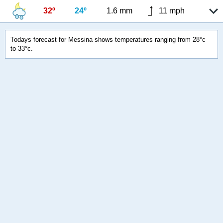
32º
24º
1.6 mm
11 mph
Todays forecast for Messina shows temperatures ranging from 28°c
to 33°c.