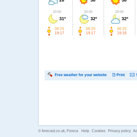
20:00
20:00
20:00
31º
32º
32º
06:25
06:25
06:25
19:17
19:17
19:16
Free weather for your website
Print
©
forecast.co.uk
, Foreca
Help
Cookies
Privacy policy
Ad