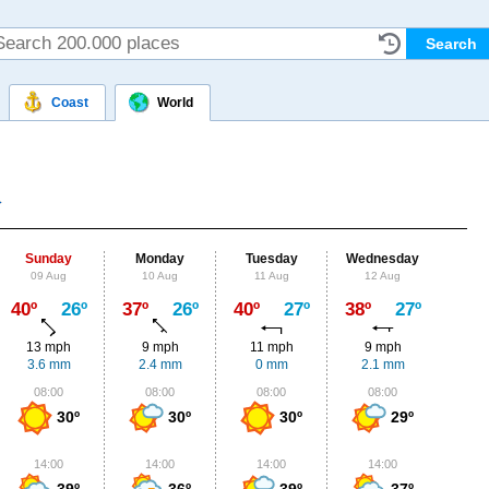
Coast
World
Sunday
Monday
Tuesday
Wednesday
Thu
09 Aug
10 Aug
11 Aug
12 Aug
13
Max
40º
26º
37º
26º
40º
27º
38º
27º
38º
13 mph
9 mph
11 mph
9 mph
9
3.6 mm
2.4 mm
0 mm
2.1 mm
0.
08:00
08:00
08:00
08:00
0
30º
30º
30º
29º
14:00
14:00
14:00
14:00
1
39º
36º
39º
37º