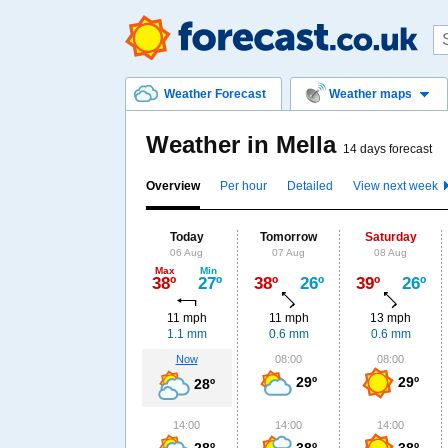
Weather Forecast
Weather maps
Weather in Mella
14 days forecast
Overview
Per hour
Detailed
View next week
Today
Tomorrow
Saturday
06 Aug
07 Aug
08 Aug
Max
Min
38º
27º
38º
26º
39º
26º
11 mph
11 mph
13 mph
1.1 mm
0.6 mm
0.6 mm
Now
08:00
08:00
29º
29º
28º
14:00
14:00
14:00
28º
38º
38º