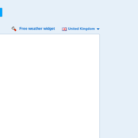
Free weather widget
United Kingdom
rsday
Friday
Saturday
Sunday
Monday
 Aug
14 Aug
15 Aug
16 Aug
17 Aug
Min
26º
37º
26º
38º
26º
38º
26º
38º
26º
 mph
11 mph
11 mph
9 mph
4 mph
3 mm
0 mm
0 mm
0 mm
0 mm
8:00
08:00
08:00
08:00
08:00
29º
29º
29º
29º
29º
4:00
14:00
14:00
14:00
14:00
37º
36º
37º
38º
38º