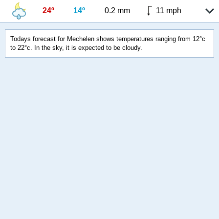
24º
14º
0.2 mm
11 mph
Todays forecast for Mechelen shows temperatures ranging from 12°c
to 22°c. In the sky, it is expected to be cloudy.