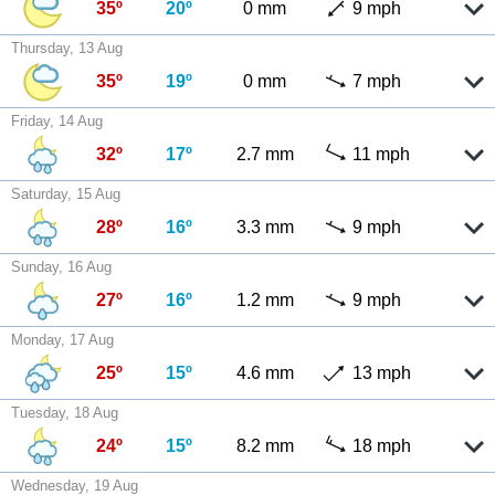
35º
20º
0 mm
9 mph
Thursday, 13 Aug
35º
19º
0 mm
7 mph
Friday, 14 Aug
32º
17º
2.7 mm
11 mph
Saturday, 15 Aug
28º
16º
3.3 mm
9 mph
Sunday, 16 Aug
27º
16º
1.2 mm
9 mph
Monday, 17 Aug
25º
15º
4.6 mm
13 mph
Tuesday, 18 Aug
24º
15º
8.2 mm
18 mph
Wednesday, 19 Aug