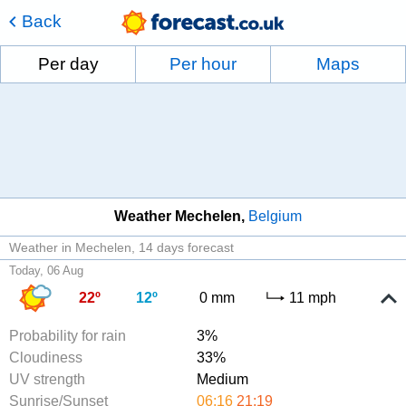
Back
Per day
Per hour
Maps
Weather Mechelen
Belgium
Weather in Mechelen
14 days forecast
Today, 06 Aug
22º
12º
0 mm
11 mph
Probability for rain
3%
Cloudiness
33%
UV strength
Medium
Sunrise/Sunset
06:16
21:19