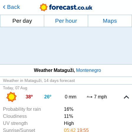
Back
Per day
Per hour
Maps
Weather Mataguži
Montenegro
Weather in Mataguži
14 days forecast
Today, 07 Aug
38º
26º
0 mm
7 mph
Probability for rain
16%
Cloudiness
11%
UV strength
High
Sunrise/Sunset
05:42
19:55