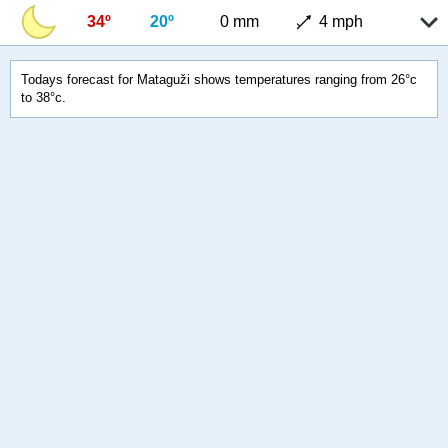
34º
20º
0 mm
4 mph
Todays forecast for Mataguži shows temperatures ranging from 26°c
to 38°c.