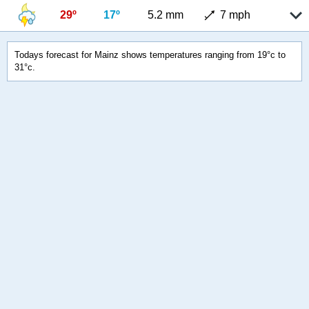
29º
17º
5.2 mm
7 mph
Todays forecast for Mainz shows temperatures ranging from 19°c to
31°c.