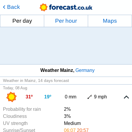
Back
Per day
Per hour
Maps
Weather Mainz
Germany
Weather in Mainz
14 days forecast
Today, 08 Aug
31º
19º
0 mm
9 mph
Probability for rain
2%
Cloudiness
3%
UV strength
Medium
Sunrise/Sunset
06:07
20:57