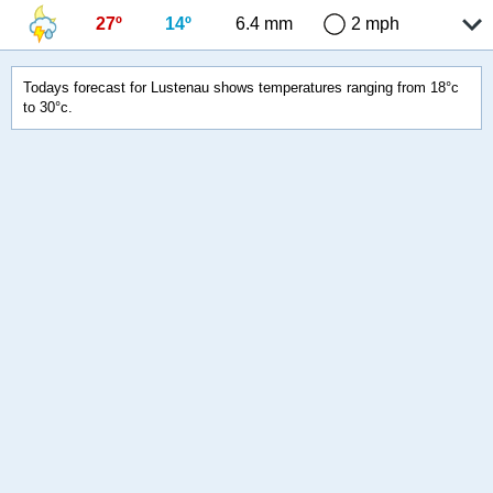
27º
14º
6.4 mm
2 mph
Todays forecast for Lustenau shows temperatures ranging from 18°c
to 30°c.