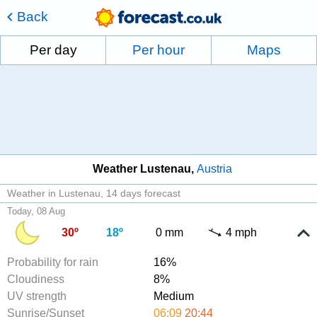
Back
Per day
Per hour
Maps
Weather Lustenau
Austria
Weather in Lustenau
14 days forecast
Today, 08 Aug
30º
18º
0 mm
4 mph
Probability for rain
16%
Cloudiness
8%
UV strength
Medium
Sunrise/Sunset
06:09
20:44