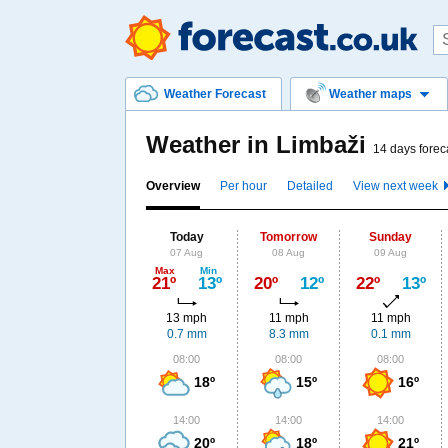
Weather Forecast
Weather maps
Weather in Limbaži
14 days forec
Overview
Per hour
Detailed
View next week
Today
Tomorrow
Sunday
07 Aug
08 Aug
09 Aug
Max
Min
21º
13º
20º
12º
22º
13º
13 mph
11 mph
11 mph
0.7 mm
8.3 mm
0.1 mm
08:00
08:00
08:00
18º
15º
16º
14:00
14:00
14:00
20º
18º
21º