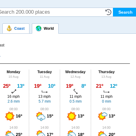
Coast
World
ast
Monday
Tuesday
Wednesday
Thursday
Fr
10 Aug
11 Aug
12 Aug
13 Aug
14
Max
25º
13º
19º
10º
19º
8º
21º
12º
24º
16 mph
13 mph
11 mph
11 mph
11
2.6 mm
5.7 mm
0.5 mm
0 mm
0
08:00
08:00
08:00
08:00
0
16º
15º
13º
13º
14:00
14:00
14:00
14:00
1
25º
17º
18º
20º