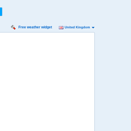
Free weather widget
United Kingdom
iday
Saturday
Sunday
Monday
Tuesday
 Aug
15 Aug
16 Aug
17 Aug
18 Aug
Min
14º
25º
14º
24º
12º
21º
11º
20º
12º
 mph
9 mph
9 mph
9 mph
9 mph
 mm
0.1 mm
3 mm
3.8 mm
6.4 mm
8:00
08:00
08:00
08:00
08:00
15º
17º
16º
15º
14º
4:00
14:00
14:00
14:00
14:00
22º
24º
22º
20º
19º