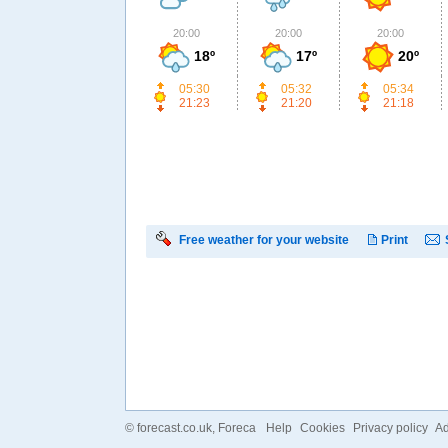
20:00
20:00
20:00
18º
17º
20º
05:30
05:32
05:34
21:23
21:20
21:18
Free weather for your website
Print
©
forecast.co.uk
, Foreca
Help
Cookies
Privacy policy
Ad