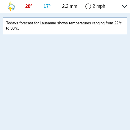
28º
17º
2.2 mm
2 mph
Todays forecast for Lausanne shows temperatures ranging from 22°c
to 30°c.