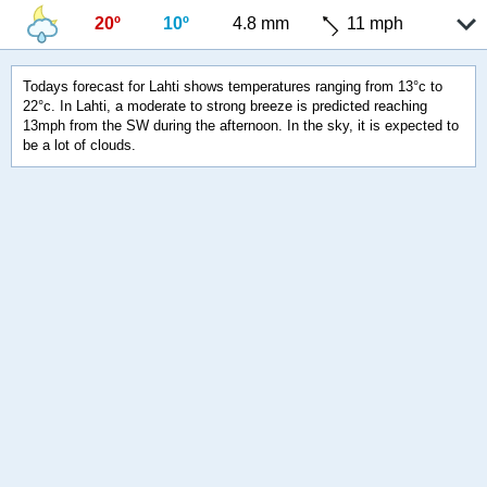
20º
10º
4.8 mm
11 mph
Todays forecast for Lahti shows temperatures ranging from 13°c to
22°c. In Lahti, a moderate to strong breeze is predicted reaching
13mph from the SW during the afternoon. In the sky, it is expected to
be a lot of clouds.