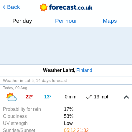
Back
Per day
Per hour
Maps
Weather Lahti
Finland
Weather in Lahti
14 days forecast
Today, 09 Aug
22º
13º
0 mm
13 mph
Probability for rain
17%
Cloudiness
53%
UV strength
Low
Sunrise/Sunset
05:12
21:32