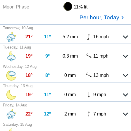
Moon Phase
11% lit
Per hour, Today
Tomorrow, 10 Aug
21º
11º
5.2 mm
16 mph
Tuesday, 11 Aug
19º
9º
0.3 mm
11 mph
Wednesday, 12 Aug
18º
8º
0 mm
13 mph
Thursday, 13 Aug
19º
11º
0 mm
9 mph
Friday, 14 Aug
22º
12º
2 mm
7 mph
Saturday, 15 Aug