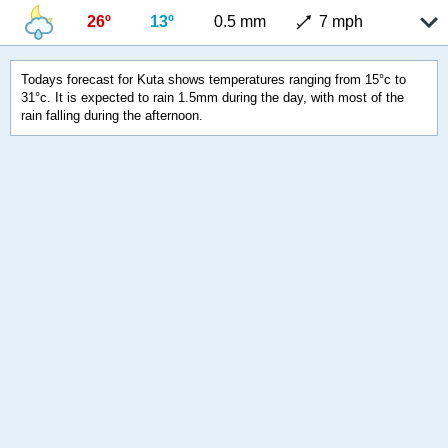
26º
13º
0.5 mm
7 mph
Todays forecast for Kuta shows temperatures ranging from 15°c to
31°c. It is expected to rain 1.5mm during the day, with most of the
rain falling during the afternoon.