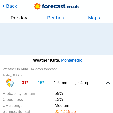
Back
Per day
Per hour
Maps
Weather Kuta
Montenegro
Weather in Kuta
14 days forecast
Today, 08 Aug
31º
15º
1.5 mm
4 mph
Probability for rain
59%
Cloudiness
13%
UV strength
Medium
Sunrise/Sunset
05:42
19:55