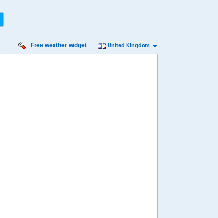
Free weather widget
United Kingdom
iday
Saturday
Sunday
Monday
Tuesday
 Aug
15 Aug
16 Aug
17 Aug
18 Aug
Min
15º
30º
14º
28º
13º
25º
12º
23º
11º
 mph
4 mph
4 mph
4 mph
4 mph
6 mm
3.6 mm
12 mm
8.4 mm
0.9 mm
8:00
08:00
08:00
08:00
08:00
17º
17º
16º
15º
14º
4:00
14:00
14:00
14:00
14:00
30º
30º
27º
24º
22º