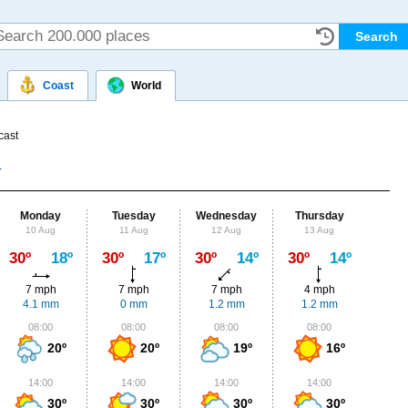
Coast
World
cast
Monday
Tuesday
Wednesday
Thursday
Fr
10 Aug
11 Aug
12 Aug
13 Aug
14
Max
30º
18º
30º
17º
30º
14º
30º
14º
31º
7 mph
7 mph
7 mph
4 mph
4
4.1 mm
0 mm
1.2 mm
1.2 mm
0.
08:00
08:00
08:00
08:00
0
20º
20º
19º
16º
14:00
14:00
14:00
14:00
1
30º
30º
30º
30º