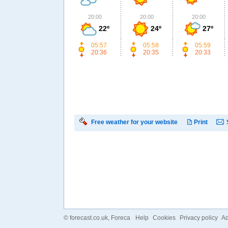
20:00
20:00
20:00
22º
24º
27º
05:57
05:58
05:59
20:36
20:35
20:33
Free weather for your website
Print
©
forecast.co.uk
, Foreca
Help
Cookies
Privacy policy
Ad