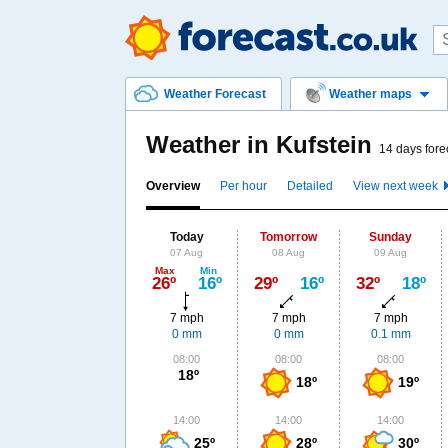
Weather Forecast
Weather maps
Weather in Kufstein
14 days fore
Overview
Per hour
Detailed
View next week
Today
Tomorrow
Sunday
07 Aug
08 Aug
09 Aug
Max
Min
26º
16º
29º
16º
32º
18º
7 mph
7 mph
7 mph
0 mm
0 mm
0.1 mm
08:00
08:00
08:00
18º
18º
19º
14:00
14:00
14:00
25º
28º
30º