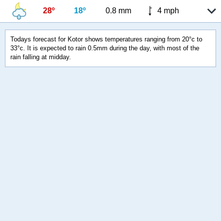
28º
18º
0.8 mm
4 mph
Todays forecast for Kotor shows temperatures ranging from 20°c to
33°c. It is expected to rain 0.5mm during the day, with most of the
rain falling at midday.