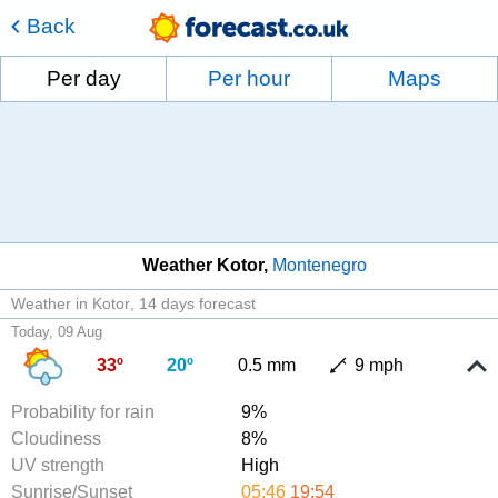
Back
Per day
Per hour
Maps
Weather Kotor
Montenegro
Weather in Kotor
14 days forecast
Today, 09 Aug
33º
20º
0.5 mm
9 mph
Probability for rain
9%
Cloudiness
8%
UV strength
High
Sunrise/Sunset
05:46
19:54