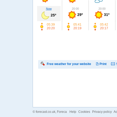
Now
20:00
20:00
29º
31º
25º
05:39
05:41
05:42
20:20
20:19
20:17
Free weather for your website
Print
©
forecast.co.uk
, Foreca
Help
Cookies
Privacy policy
Ad