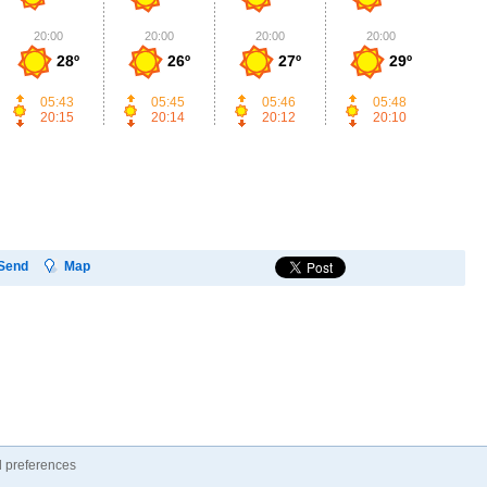
20:00
20:00
20:00
20:00
2
28º
26º
27º
29º
05:43
05:45
05:46
05:48
20:15
20:14
20:12
20:10
Send
Map
 preferences