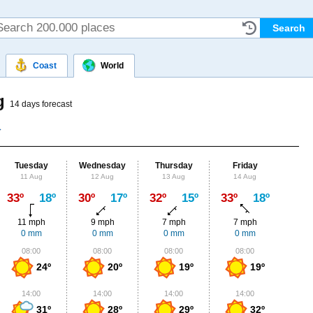
Coast
World
rg
14 days forecast
Tuesday
Wednesday
Thursday
Friday
Sat
11 Aug
12 Aug
13 Aug
14 Aug
15
Max
33º
18º
30º
17º
32º
15º
33º
18º
35º
11 mph
9 mph
7 mph
7 mph
9
0 mm
0 mm
0 mm
0 mm
0
08:00
08:00
08:00
08:00
0
24º
20º
19º
19º
14:00
14:00
14:00
14:00
1
31º
28º
29º
32º