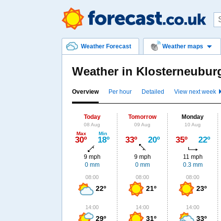
Weather Forecast
Weather maps
Weather in Klosterneubu
Overview
Per hour
Detailed
View next week
Today
Tomorrow
Monday
08 Aug
09 Aug
10 Aug
Max
Min
30º
18º
33º
20º
35º
22º
9 mph
9 mph
11 mph
0 mm
0 mm
0.3 mm
08:00
08:00
08:00
22º
21º
23º
14:00
14:00
14:00
29º
31º
33º