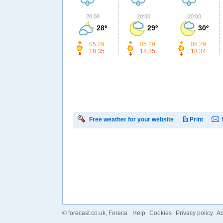
20:00
20:00
20:00
28º
29º
30º
05:29
05:29
05:29
18:35
18:35
18:34
Free weather for your website
Print
©
forecast.co.uk
, Foreca
Help
Cookies
Privacy policy
Ad