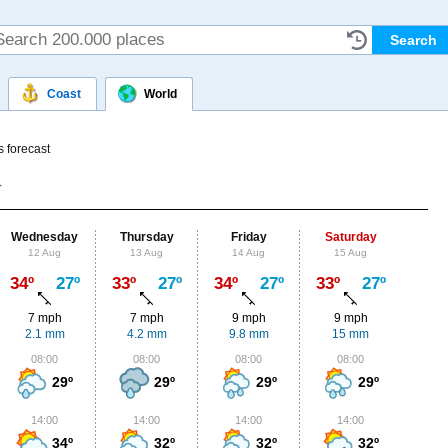
Coast
World
 forecast
Wednesday
Thursday
Friday
Saturday
Su
12 Aug
13 Aug
14 Aug
15 Aug
16
Max
34º
27º
33º
27º
34º
27º
33º
27º
33º
7 mph
7 mph
9 mph
9 mph
9
2.1 mm
4.2 mm
9.8 mm
15 mm
3
08:00
08:00
08:00
08:00
0
29º
29º
29º
29º
14:00
14:00
14:00
14:00
1
34º
32º
32º
32º