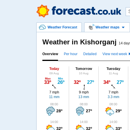
Weather Forecast
Weather maps
Weather in Kishorganj
14 days
Overview
Per hour
Detailed
View next week
Today
Tomorrow
Tuesday
09 Aug
10 Aug
11 Aug
Max
Min
33º
26º
32º
27º
34º
27º
7 mph
9 mph
7 mph
11 mm
13 mm
3.3 mm
08:00
08:00
08:00
28º
27º
29º
14:00
14:00
14:00
32º
32º
33º