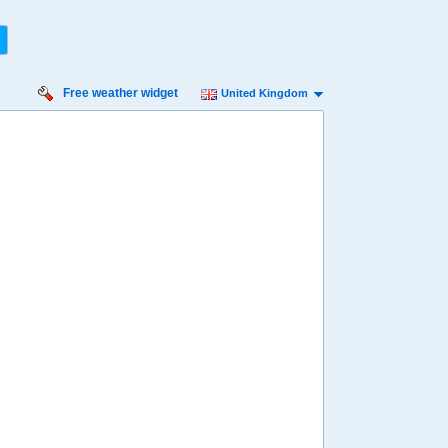
Free weather widget
United Kingdom
nday
Monday
Tuesday
Wednesday
Thursday
 Aug
17 Aug
18 Aug
19 Aug
20 Aug
Min
27º
32º
27º
32º
27º
33º
27º
34º
27º
 mph
9 mph
9 mph
9 mph
11 mph
1 mm
58 mm
40 mm
19 mm
6.4 mm
8:00
08:00
08:00
08:00
08:00
29º
28º
28º
28º
29º
4:00
14:00
14:00
14:00
14:00
32º
31º
31º
32º
33º