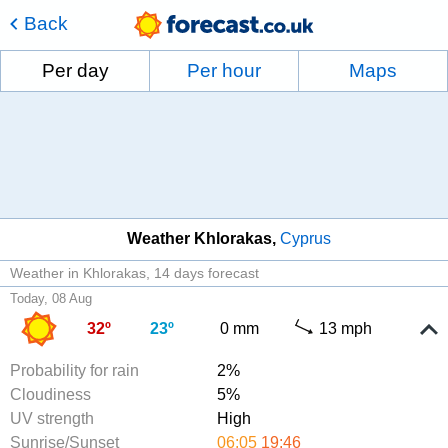
Back
Per day
Per hour
Maps
Weather Khlorakas
Cyprus
Weather in Khlorakas
14 days forecast
Today, 08 Aug
32º
23º
0 mm
13 mph
Probability for rain
2%
Cloudiness
5%
UV strength
High
Sunrise/Sunset
06:05
19:46