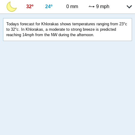
32º
24º
0 mm
9 mph
Todays forecast for Khlorakas shows temperatures ranging from 23°c
to 32°c. In Khlorakas, a moderate to strong breeze is predicted
reaching 14mph from the NW during the afternoon.