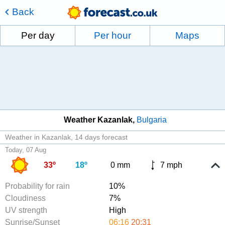
Back
Per day
Per hour
Maps
Weather Kazanlak
Bulgaria
Weather in Kazanlak
14 days forecast
Today, 07 Aug
33º
18º
0 mm
7 mph
Probability for rain
10%
Cloudiness
7%
UV strength
High
Sunrise/Sunset
06:16
20:31