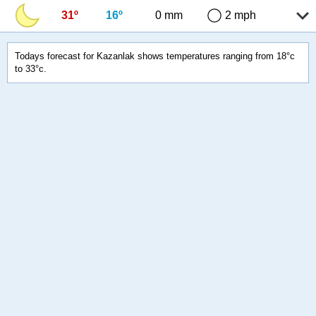
31º
16º
0 mm
2 mph
Todays forecast for Kazanlak shows temperatures ranging from 18°c
to 33°c.