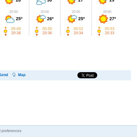
20:00
20:00
20:00
20:00
2
25º
26º
25º
27º
05:49
05:50
05:52
05:53
20:38
20:36
20:34
20:33
Send
Map
 preferences