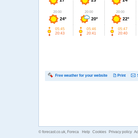
20:00
20:00
20:00
24º
20º
22º
05:45
05:46
05:47
20:43
20:41
20:40
Free weather for your website
Print
©
forecast.co.uk
, Foreca
Help
Cookies
Privacy policy
Ad