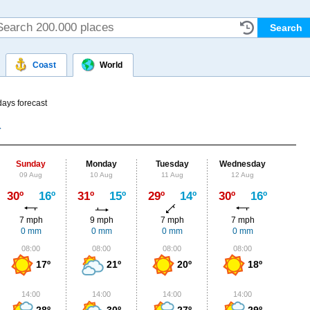
Coast
World
days forecast
Sunday
Monday
Tuesday
Wednesday
Thu
09 Aug
10 Aug
11 Aug
12 Aug
13
Max
30º
16º
31º
15º
29º
14º
30º
16º
32º
7 mph
9 mph
7 mph
7 mph
4
0 mm
0 mm
0 mm
0 mm
0
08:00
08:00
08:00
08:00
0
17º
21º
20º
18º
14:00
14:00
14:00
14:00
1
28º
30º
27º
29º