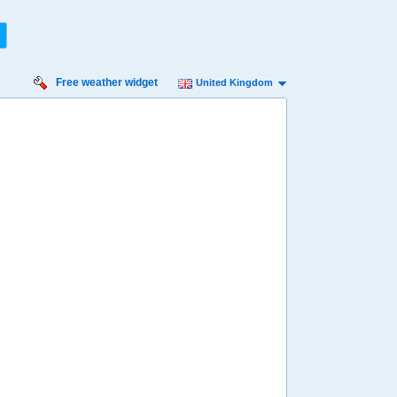
Free weather widget
United Kingdom
rsday
Friday
Saturday
Sunday
Monday
 Aug
14 Aug
15 Aug
16 Aug
17 Aug
Min
18º
33º
17º
31º
16º
29º
15º
26º
14º
 mph
4 mph
4 mph
7 mph
4 mph
 mm
0 mm
2.4 mm
0 mm
0 mm
8:00
08:00
08:00
08:00
08:00
20º
21º
21º
19º
18º
4:00
14:00
14:00
14:00
14:00
31º
32º
30º
28º
26º