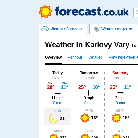
Weather Forecast
Weather maps
Weather in Karlovy Vary
14 
Overview
Per hour
Detailed
View next week
Today
Tomorrow
Saturday
06 Aug
07 Aug
08 Aug
Max
Min
28º
11º
25º
10º
25º
11º
11 mph
9 mph
7 mph
0 mm
0 mm
0 mm
Now
08:00
08:00
16º
15º
21º
14:00
14:00
14:00
27º
23º
24º