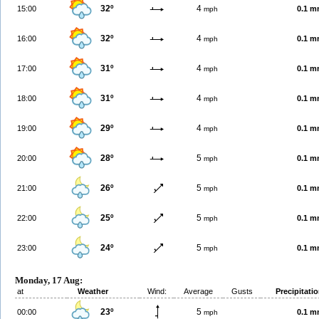
32º
4
15:00
0.1 
mph
32º
4
16:00
0.1 
mph
31º
4
17:00
0.1 
mph
31º
4
18:00
0.1 
mph
29º
4
19:00
0.1 
mph
28º
5
20:00
0.1 
mph
26º
5
21:00
0.1 
mph
25º
5
22:00
0.1 
mph
24º
5
23:00
0.1 
mph
Monday, 17 Aug:
at
Weather
Wind:
Average
Gusts
Precipitati
23º
5
00:00
0.1 
mph