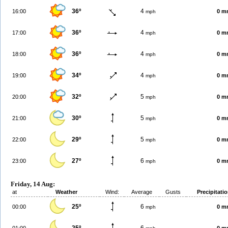
36º
4
16:00
0 m
mph
36º
4
17:00
0 m
mph
36º
4
18:00
0 m
mph
34º
4
19:00
0 m
mph
32º
5
20:00
0 m
mph
30º
5
21:00
0 m
mph
29º
5
22:00
0 m
mph
27º
6
23:00
0 m
mph
Friday, 14 Aug:
at
Weather
Wind:
Average
Gusts
Precipitati
25º
6
00:00
0 m
mph