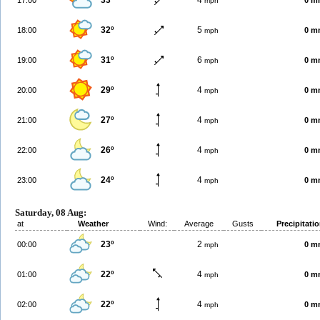
33º
4
17:00
0 m
mph
32º
5
18:00
0 m
mph
31º
6
19:00
0 m
mph
29º
4
20:00
0 m
mph
27º
4
21:00
0 m
mph
26º
4
22:00
0 m
mph
24º
4
23:00
0 m
mph
Saturday, 08 Aug:
at
Weather
Wind:
Average
Gusts
Precipitati
23º
2
00:00
0 m
mph
22º
4
01:00
0 m
mph
22º
4
02:00
0 m
mph