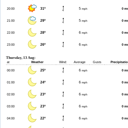
31º
5
20:00
0 m
mph
29º
5
21:00
0 m
mph
28º
6
22:00
0 m
mph
26º
6
23:00
0 m
mph
Thursday, 13 Aug:
at
Weather
Wind:
Average
Gusts
Precipitati
25º
6
00:00
0 m
mph
24º
6
01:00
0 m
mph
23º
6
02:00
0 m
mph
23º
6
03:00
0 m
mph
22º
6
04:00
0 m
mph