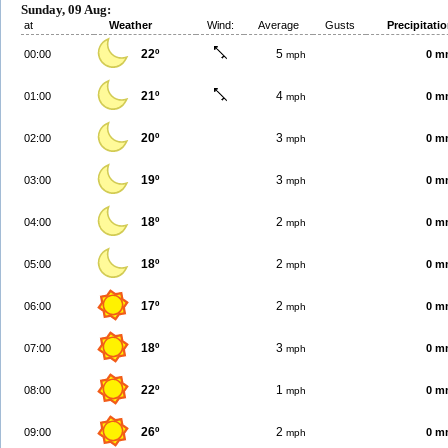
Sunday, 09 Aug:
at
Weather
Wind:
Average
Gusts
Precipitati
22º
5
00:00
0 m
mph
21º
4
01:00
0 m
mph
20º
3
02:00
0 m
mph
19º
3
03:00
0 m
mph
18º
2
04:00
0 m
mph
18º
2
05:00
0 m
mph
17º
2
06:00
0 m
mph
18º
3
07:00
0 m
mph
22º
1
08:00
0 m
mph
26º
2
09:00
0 m
mph