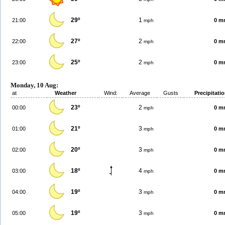
29º
1
21:00
0 m
mph
27º
2
22:00
0 m
mph
25º
2
23:00
0 m
mph
Monday, 10 Aug:
at
Weather
Wind:
Average
Gusts
Precipitati
23º
2
00:00
0 m
mph
21º
3
01:00
0 m
mph
20º
3
02:00
0 m
mph
18º
4
03:00
0 m
mph
19º
3
04:00
0 m
mph
19º
3
05:00
0 m
mph