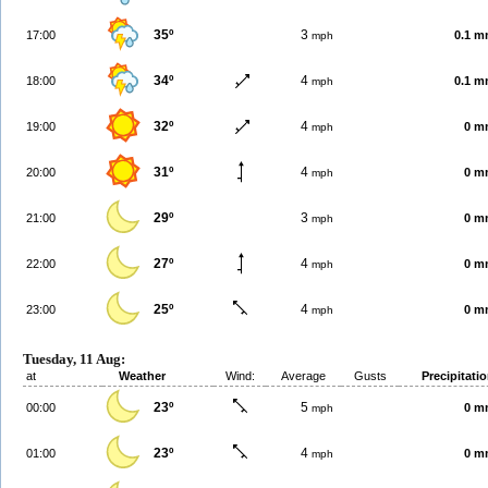
35º
3
17:00
0.1 
mph
34º
4
18:00
0.1 
mph
32º
4
19:00
0 m
mph
31º
4
20:00
0 m
mph
29º
3
21:00
0 m
mph
27º
4
22:00
0 m
mph
25º
4
23:00
0 m
mph
Tuesday, 11 Aug:
at
Weather
Wind:
Average
Gusts
Precipitati
23º
5
00:00
0 m
mph
23º
4
01:00
0 m
mph