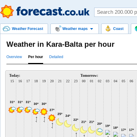
Weather Forecast
Weather maps
Coast
Weather in Kara-Balta per hour
Overview
Per hour
Detailed
Today:
Tomorrow:
15
16
17
18
19
20
21
22
23
00
01
02
03
04
05
06
31º
31º
31º
30º
30º
27º
25º
24º
22º
21º
21º
20º
19º
18º
17º
17º