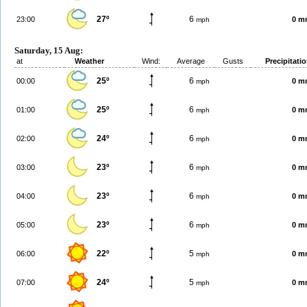
27º
6
23:00
0 m
mph
Saturday, 15 Aug:
at
Weather
Wind:
Average
Gusts
Precipitati
25º
6
00:00
0 m
mph
25º
6
01:00
0 m
mph
24º
6
02:00
0 m
mph
23º
6
03:00
0 m
mph
23º
6
04:00
0 m
mph
23º
6
05:00
0 m
mph
22º
5
06:00
0 m
mph
24º
5
07:00
0 m
mph