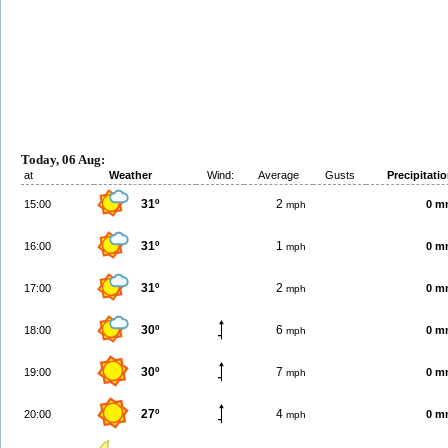
Today, 06 Aug:
at
Weather
Wind:
Average
Gusts
Precipitati
31º
2
15:00
0 m
mph
31º
1
16:00
0 m
mph
31º
2
17:00
0 m
mph
30º
6
18:00
0 m
mph
30º
7
19:00
0 m
mph
27º
4
20:00
0 m
mph