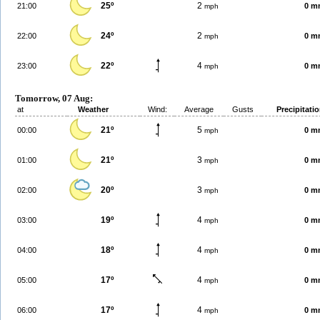
25º
2
21:00
0 m
mph
24º
2
22:00
0 m
mph
22º
4
23:00
0 m
mph
Tomorrow, 07 Aug:
at
Weather
Wind:
Average
Gusts
Precipitati
21º
5
00:00
0 m
mph
21º
3
01:00
0 m
mph
20º
3
02:00
0 m
mph
19º
4
03:00
0 m
mph
18º
4
04:00
0 m
mph
17º
4
05:00
0 m
mph
17º
4
06:00
0 m
mph