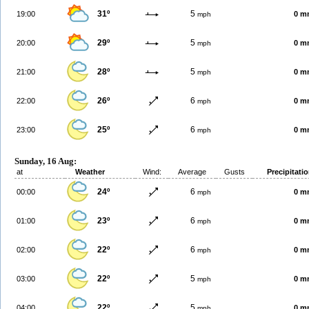
31º
5
19:00
0 m
mph
29º
5
20:00
0 m
mph
28º
5
21:00
0 m
mph
26º
6
22:00
0 m
mph
25º
6
23:00
0 m
mph
Sunday, 16 Aug:
at
Weather
Wind:
Average
Gusts
Precipitati
24º
6
00:00
0 m
mph
23º
6
01:00
0 m
mph
22º
6
02:00
0 m
mph
22º
5
03:00
0 m
mph
22º
5
04:00
0 m
mph