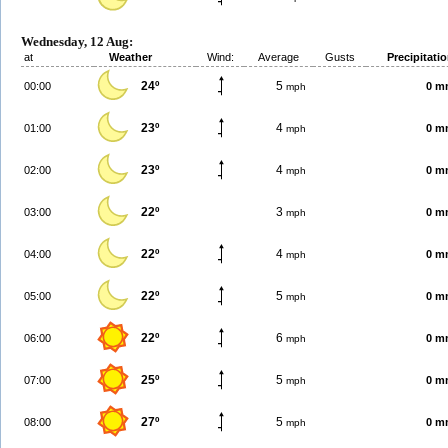
Wednesday, 12 Aug:
at
Weather
Wind:
Average
Gusts
Precipitati
24º
5
00:00
0 m
mph
23º
4
01:00
0 m
mph
23º
4
02:00
0 m
mph
22º
3
03:00
0 m
mph
22º
4
04:00
0 m
mph
22º
5
05:00
0 m
mph
22º
6
06:00
0 m
mph
25º
5
07:00
0 m
mph
27º
5
08:00
0 m
mph