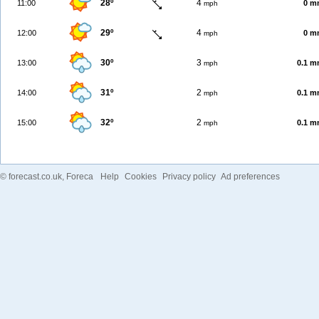
28º
4
11:00
0 m
mph
29º
4
12:00
0 m
mph
30º
3
13:00
0.1 
mph
31º
2
14:00
0.1 
mph
32º
2
15:00
0.1 
mph
©
forecast.co.uk
, Foreca
Help
Cookies
Privacy policy
Ad preferences