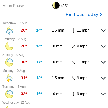
Moon Phase
41% lit
Per hour, Today
Tomorrow, 07 Aug
26º
14º
1.5 mm
11 mph
Saturday, 08 Aug
26º
14º
0 mm
9 mph
Sunday, 09 Aug
30º
17º
0 mm
11 mph
Monday, 10 Aug
31º
18º
1.5 mm
9 mph
Tuesday, 11 Aug
32º
16º
0 mm
9 mph
Wednesday, 12 Aug