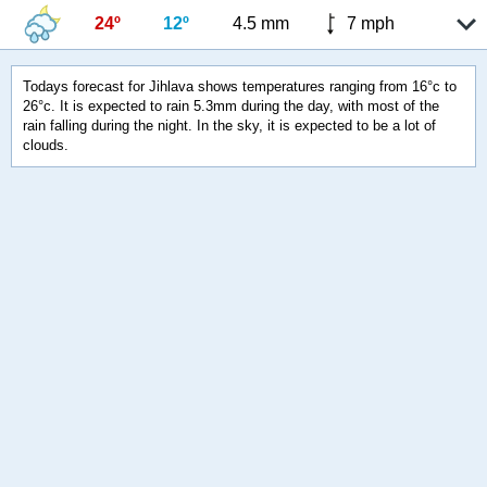
24º
12º
4.5 mm
7 mph
Todays forecast for Jihlava shows temperatures ranging from 16°c to
26°c. It is expected to rain 5.3mm during the day, with most of the
rain falling during the night. In the sky, it is expected to be a lot of
clouds.