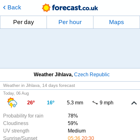
Back
Per day
Per hour
Maps
Weather Jihlava
Czech Republic
Weather in Jihlava
14 days forecast
Today, 06 Aug
26º
16º
5.3 mm
9 mph
Probability for rain
78%
Cloudiness
59%
UV strength
Medium
Sunrise/Sunset
05:36
20:30