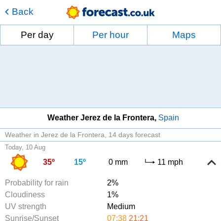
Back
Per day
Per hour
Maps
Weather Jerez de la Frontera
Spain
Weather in Jerez de la Frontera
14 days forecast
Today, 10 Aug
35º
15º
0 mm
11 mph
Probability for rain
2%
Cloudiness
1%
UV strength
Medium
Sunrise/Sunset
07:38
21:21