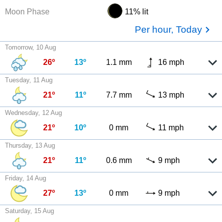
Moon Phase
11% lit
Per hour, Today
Tomorrow, 10 Aug
26º
13º
1.1 mm
16 mph
Tuesday, 11 Aug
21º
11º
7.7 mm
13 mph
Wednesday, 12 Aug
21º
10º
0 mm
11 mph
Thursday, 13 Aug
21º
11º
0.6 mm
9 mph
Friday, 14 Aug
27º
13º
0 mm
9 mph
Saturday, 15 Aug