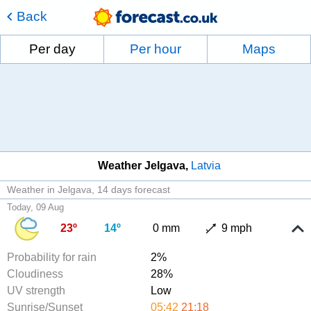
Back
Per day
Per hour
Maps
Weather Jelgava
Latvia
Weather in Jelgava
14 days forecast
Today, 09 Aug
23º
14º
0 mm
9 mph
Probability for rain
2%
Cloudiness
28%
UV strength
Low
Sunrise/Sunset
05:42
21:18