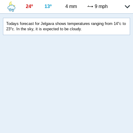
24º
13º
4 mm
9 mph
Todays forecast for Jelgava shows temperatures ranging from 14°c to
23°c. In the sky, it is expected to be cloudy.