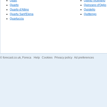
Quart
Quinto Vicentino
Quarto
Quinzano d'Oglio
Quarto d'Altino
Quistello
Quartu Sant'Elena
Quittengo
Quartucciu
©
forecast.co.uk
, Foreca
Help
Cookies
Privacy policy
Ad preferences