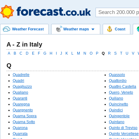
Weather Forecast
Weather maps
Coast
A - Z in Italy
A
B
C
D
E
F
G
H
I
J
K
L
M
N
O
P
Q
R
S
T
U
V
Q
Quadrelle
Quassolo
Quadri
Quattordio
Quagliuzzo
Quattro Castella
Qualiano
Quero, Veneto
Quaranti
Quiliano
Quaregna
Quincinetto
Quargnento
Quindici
Quarna Sopra
Quingentole
Quarna Sotto
Quintano
Quarona
Quinto di Treviso
Quarrata
Quinto Vercellese