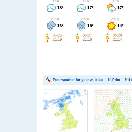
14:00
14:00
14:00
18º
17º
17º
20:00
20:00
20:00
16º
15º
14º
05:25
05:27
05:29
21:19
21:16
21:14
Free weather for your website
Print