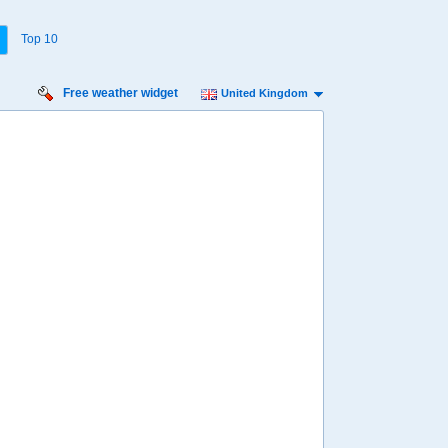
Top 10
Free weather widget
United Kingdom
iday
Saturday
Sunday
Monday
Tuesday
 Aug
15 Aug
16 Aug
17 Aug
18 Aug
Min
12º
18º
12º
17º
11º
17º
12º
18º
12º
 mph
7 mph
7 mph
9 mph
13 mph
 mm
1.8 mm
7.6 mm
13 mm
4.4 mm
8:00
08:00
08:00
08:00
08:00
14º
13º
13º
13º
13º