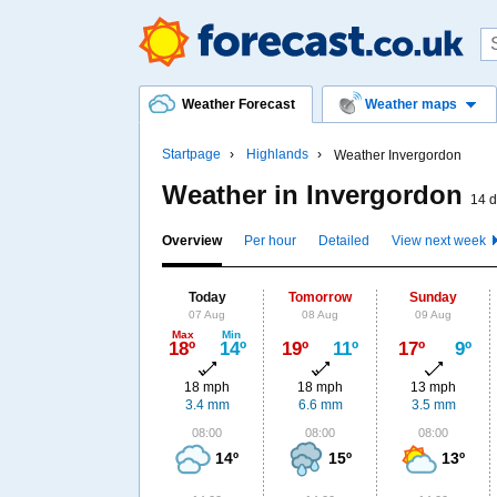
Weather Forecast
Weather maps
Startpage
Highlands
Weather Invergordon
Weather in Invergordon
14 d
Overview
Per hour
Detailed
View next week
Today
Tomorrow
Sunday
07 Aug
08 Aug
09 Aug
Max
Min
18º
14º
19º
11º
17º
9º
18 mph
18 mph
13 mph
3.4 mm
6.6 mm
3.5 mm
08:00
08:00
08:00
14º
15º
13º