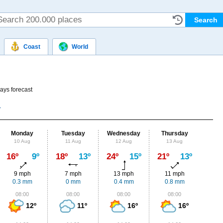
Coast
World
ays forecast
Monday
Tuesday
Wednesday
Thursday
Fr
10 Aug
11 Aug
12 Aug
13 Aug
14
Max
16º
9º
18º
13º
24º
15º
21º
13º
18º
9 mph
7 mph
13 mph
11 mph
9
0.3 mm
0 mm
0.4 mm
0.8 mm
0
08:00
08:00
08:00
08:00
0
12º
11º
16º
16º