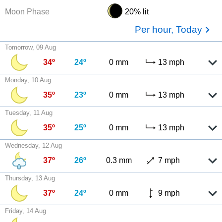
Moon Phase
20% lit
Per hour, Today
Tomorrow, 09 Aug
34º
24º
0 mm
13 mph
Monday, 10 Aug
35º
23º
0 mm
13 mph
Tuesday, 11 Aug
35º
25º
0 mm
13 mph
Wednesday, 12 Aug
37º
26º
0.3 mm
7 mph
Thursday, 13 Aug
37º
24º
0 mm
9 mph
Friday, 14 Aug