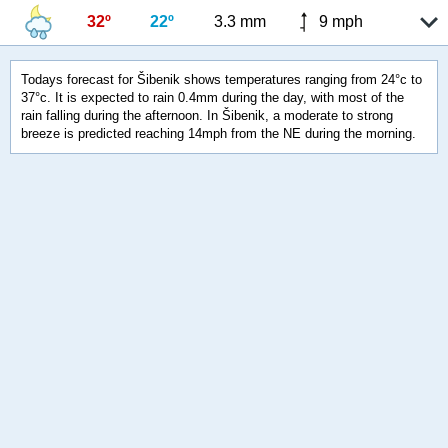
32º
22º
3.3 mm
9 mph
Todays forecast for Šibenik shows temperatures ranging from 24°c to
37°c. It is expected to rain 0.4mm during the day, with most of the
rain falling during the afternoon. In Šibenik, a moderate to strong
breeze is predicted reaching 14mph from the NE during the morning.