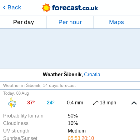
Back
Per day
Per hour
Maps
Weather Šibenik
Croatia
Weather in Šibenik
14 days forecast
Today, 08 Aug
37º
24º
0.4 mm
13 mph
Probability for rain
50%
Cloudiness
10%
UV strength
Medium
Sunrise/Sunset
05:53
20:10