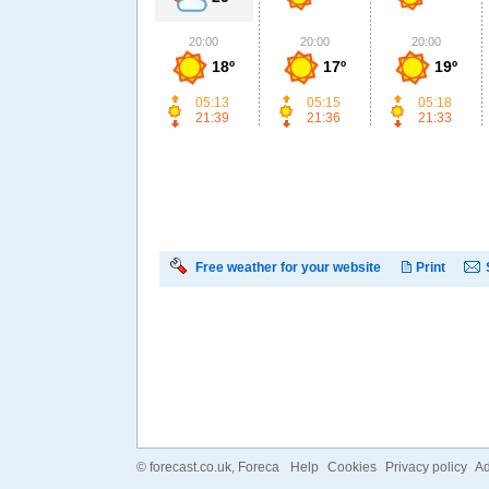
20:00
20:00
20:00
18º
17º
19º
05:13
05:15
05:18
21:39
21:36
21:33
Free weather for your website
Print
©
forecast.co.uk
, Foreca
Help
Cookies
Privacy policy
Ad