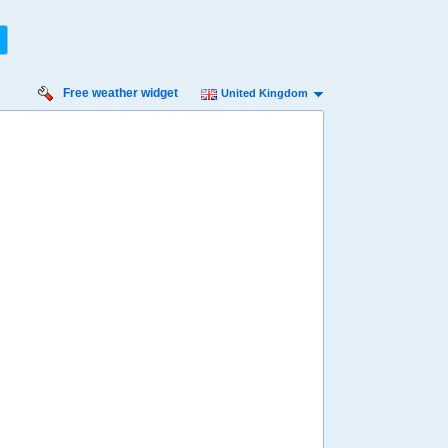
Free weather widget
United Kingdom
iday
Saturday
Sunday
Monday
Tuesday
 Aug
15 Aug
16 Aug
17 Aug
18 Aug
Min
12º
21º
11º
21º
11º
20º
11º
20º
10º
 mph
7 mph
7 mph
7 mph
7 mph
 mm
2.4 mm
16 mm
3.2 mm
2.8 mm
8:00
08:00
08:00
08:00
08:00
14º
15º
14º
14º
14º
4:00
14:00
14:00
14:00
14:00
20º
20º
19º
19º
18º