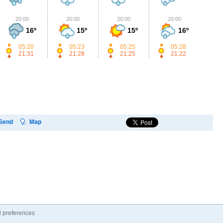
20:00
20:00
20:00
20:00
2
16º
15º
15º
16º
05:20
05:23
05:25
05:28
21:31
21:28
21:25
21:22
Send
Map
 preferences