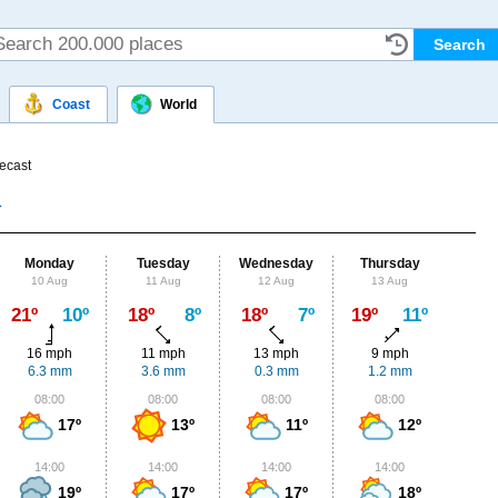
Coast
World
ecast
Monday
Tuesday
Wednesday
Thursday
Fr
10 Aug
11 Aug
12 Aug
13 Aug
14
Max
21º
10º
18º
8º
18º
7º
19º
11º
22º
16 mph
11 mph
13 mph
9 mph
7
6.3 mm
3.6 mm
0.3 mm
1.2 mm
2
08:00
08:00
08:00
08:00
0
17º
13º
11º
12º
14:00
14:00
14:00
14:00
1
19º
17º
17º
18º