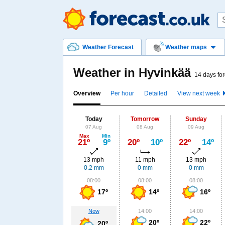
Weather Forecast
Weather maps
Weather in Hyvinkää
14 days for
Overview
Per hour
Detailed
View next week
Today
Tomorrow
Sunday
07 Aug
08 Aug
09 Aug
Max
Min
21º
9º
20º
10º
22º
14º
13 mph
11 mph
13 mph
0.2 mm
0 mm
0 mm
08:00
08:00
08:00
17º
14º
16º
Now
14:00
14:00
20º
22º
20º