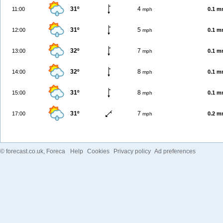
31º
4
11:00
0.1 
mph
31º
5
12:00
0.1 
mph
32º
7
13:00
0.1 
mph
32º
8
14:00
0.1 
mph
31º
8
15:00
0.1 
mph
31º
7
17:00
0.2 
mph
©
forecast.co.uk
, Foreca
Help
Cookies
Privacy policy
Ad preferences