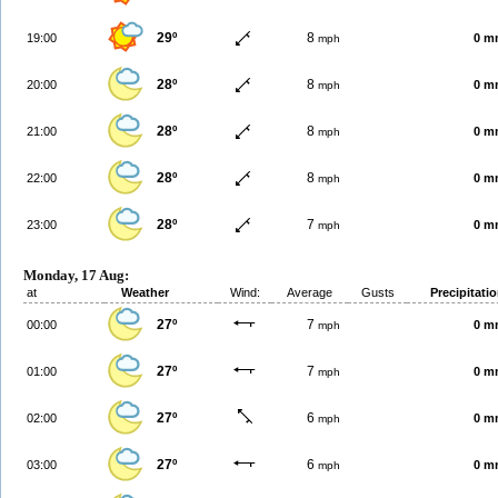
29º
8
19:00
0 m
mph
28º
8
20:00
0 m
mph
28º
8
21:00
0 m
mph
28º
8
22:00
0 m
mph
28º
7
23:00
0 m
mph
Monday, 17 Aug:
at
Weather
Wind:
Average
Gusts
Precipitati
27º
7
00:00
0 m
mph
27º
7
01:00
0 m
mph
27º
6
02:00
0 m
mph
27º
6
03:00
0 m
mph