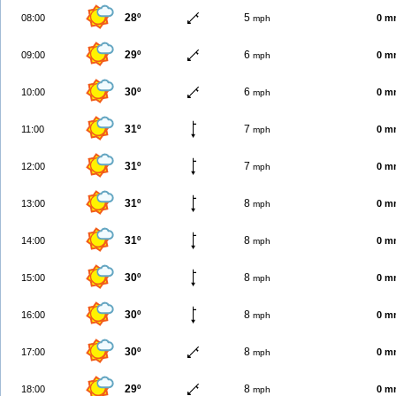
28º
5
08:00
0 m
mph
29º
6
09:00
0 m
mph
30º
6
10:00
0 m
mph
31º
7
11:00
0 m
mph
31º
7
12:00
0 m
mph
31º
8
13:00
0 m
mph
31º
8
14:00
0 m
mph
30º
8
15:00
0 m
mph
30º
8
16:00
0 m
mph
30º
8
17:00
0 m
mph
29º
8
18:00
0 m
mph