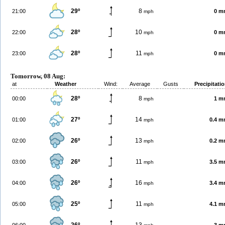
29º
8
21:00
0 m
mph
28º
10
22:00
0 m
mph
28º
11
23:00
0 m
mph
Tomorrow, 08 Aug:
at
Weather
Wind:
Average
Gusts
Precipitati
28º
8
00:00
1 m
mph
27º
14
01:00
0.4 
mph
26º
13
02:00
0.2 
mph
26º
11
03:00
3.5 
mph
26º
16
04:00
3.4 
mph
25º
11
05:00
4.1 
mph