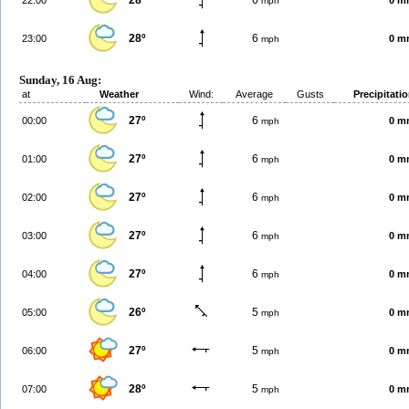
28º
6
22:00
0 m
mph
28º
6
23:00
0 m
mph
Sunday, 16 Aug:
at
Weather
Wind:
Average
Gusts
Precipitati
27º
6
00:00
0 m
mph
27º
6
01:00
0 m
mph
27º
6
02:00
0 m
mph
27º
6
03:00
0 m
mph
27º
6
04:00
0 m
mph
26º
5
05:00
0 m
mph
27º
5
06:00
0 m
mph
28º
5
07:00
0 m
mph