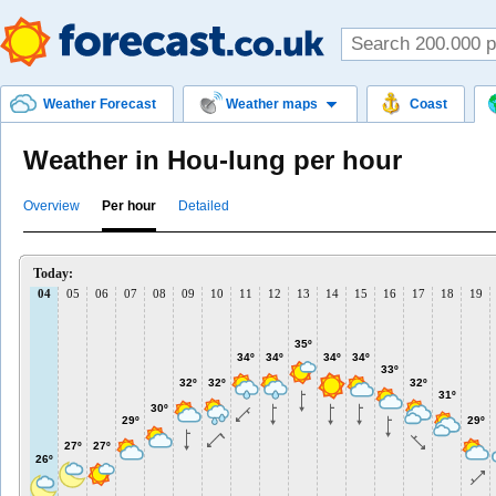
Weather Forecast
Weather maps
Coast
Weather in Hou-lung per hour
Overview
Per hour
Detailed
Today:
04
05
06
07
08
09
10
11
12
13
14
15
16
17
18
19
35º
34º
34º
34º
34º
33º
32º
32º
32º
31º
30º
29º
29º
27º
27º
26º