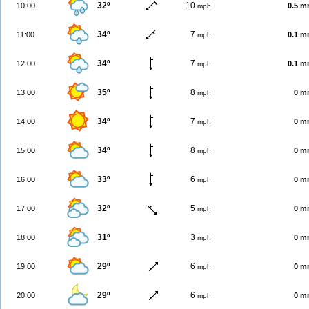
32º
10
10:00
0.5 
mph
34º
7
11:00
0.1 
mph
34º
7
12:00
0.1 
mph
35º
8
13:00
0 m
mph
34º
7
14:00
0 m
mph
34º
8
15:00
0 m
mph
33º
6
16:00
0 m
mph
32º
5
17:00
0 m
mph
31º
3
18:00
0 m
mph
29º
6
19:00
0 m
mph
29º
6
20:00
0 m
mph