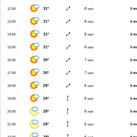
31º
8
12:00
0 m
mph
31º
8
13:00
0 m
mph
31º
8
14:00
0 m
mph
31º
8
15:00
0 m
mph
30º
7
16:00
0 m
mph
30º
7
17:00
0 m
mph
29º
6
18:00
0 m
mph
29º
6
19:00
0 m
mph
28º
6
20:00
0 m
mph
28º
6
21:00
0 m
mph