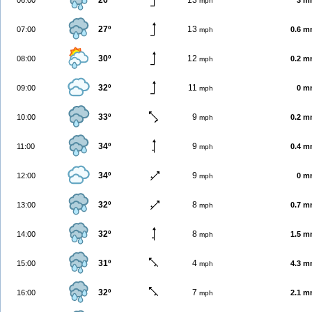
26º
13
06:00
3 m
mph
27º
13
07:00
0.6 
mph
30º
12
08:00
0.2 
mph
32º
11
09:00
0 m
mph
33º
9
10:00
0.2 
mph
34º
9
11:00
0.4 
mph
34º
9
12:00
0 m
mph
32º
8
13:00
0.7 
mph
32º
8
14:00
1.5 
mph
31º
4
15:00
4.3 
mph
32º
7
16:00
2.1 
mph