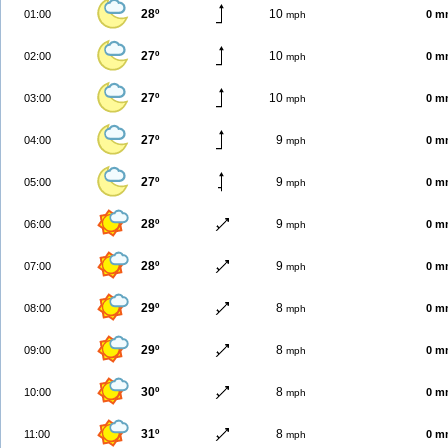
28º
10
01:00
0 m
mph
27º
10
02:00
0 m
mph
27º
10
03:00
0 m
mph
27º
9
04:00
0 m
mph
27º
9
05:00
0 m
mph
28º
9
06:00
0 m
mph
28º
9
07:00
0 m
mph
29º
8
08:00
0 m
mph
29º
8
09:00
0 m
mph
30º
8
10:00
0 m
mph
31º
8
11:00
0 m
mph