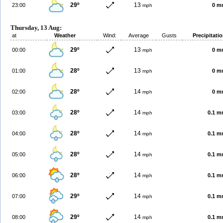
29º
13
23:00
0 m
mph
Thursday, 13 Aug:
at
Weather
Wind:
Average
Gusts
Precipitati
29º
13
00:00
0 m
mph
28º
13
01:00
0 m
mph
28º
14
02:00
0 m
mph
28º
14
03:00
0.1 
mph
28º
14
04:00
0.1 
mph
28º
14
05:00
0.1 
mph
28º
14
06:00
0.1 
mph
29º
14
07:00
0.1 
mph
29º
14
08:00
0.1 
mph