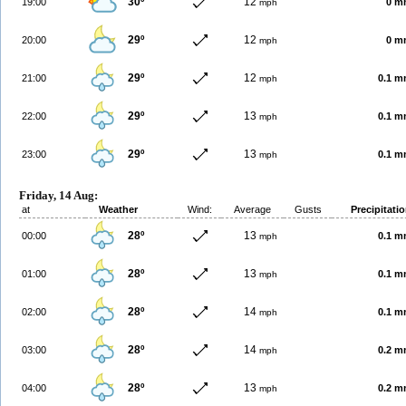
30º
12
19:00
0 m
mph
29º
12
20:00
0 m
mph
29º
12
21:00
0.1 
mph
29º
13
22:00
0.1 
mph
29º
13
23:00
0.1 
mph
Friday, 14 Aug:
at
Weather
Wind:
Average
Gusts
Precipitati
28º
13
00:00
0.1 
mph
28º
13
01:00
0.1 
mph
28º
14
02:00
0.1 
mph
28º
14
03:00
0.2 
mph
28º
13
04:00
0.2 
mph