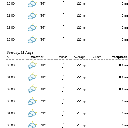
30º
22
20:00
0 m
mph
30º
22
21:00
0 m
mph
30º
22
22:00
0 m
mph
30º
22
23:00
0 m
mph
Tuesday, 11 Aug:
at
Weather
Wind:
Average
Gusts
Precipitati
30º
22
00:00
0.1 
mph
30º
22
01:00
0.1 
mph
30º
22
02:00
0.1 
mph
29º
22
03:00
0 m
mph
29º
21
04:00
0 m
mph
28º
21
05:00
0 m
mph