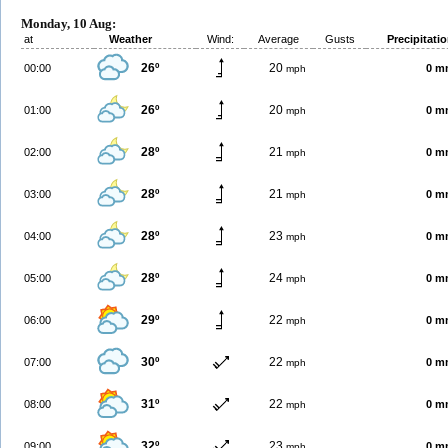
Monday, 10 Aug:
at
Weather
Wind:
Average
Gusts
Precipitati
26º
20
00:00
0 m
mph
26º
20
01:00
0 m
mph
28º
21
02:00
0 m
mph
28º
21
03:00
0 m
mph
28º
23
04:00
0 m
mph
28º
24
05:00
0 m
mph
29º
22
06:00
0 m
mph
30º
22
07:00
0 m
mph
31º
22
08:00
0 m
mph
32º
23
09:00
0 m
mph