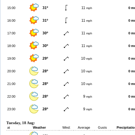
31º
11
15:00
0 m
mph
31º
11
16:00
0 m
mph
30º
11
17:00
0 m
mph
30º
11
18:00
0 m
mph
29º
10
19:00
0 m
mph
28º
10
20:00
0 m
mph
28º
10
21:00
0 m
mph
28º
9
22:00
0 m
mph
28º
9
23:00
0 m
mph
Tuesday, 18 Aug:
at
Weather
Wind:
Average
Gusts
Precipitati