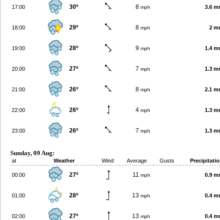
30º
8
17:00
3.6 
mph
29º
8
18:00
2 m
mph
28º
9
19:00
1.4 
mph
27º
7
20:00
1.3 
mph
26º
8
21:00
2.1 
mph
26º
4
22:00
1.3 
mph
26º
7
23:00
1.3 
mph
Sunday, 09 Aug:
at
Weather
Wind:
Average
Gusts
Precipitati
27º
11
00:00
0.9 
mph
28º
13
01:00
0.4 
mph
27º
13
02:00
0.4 
mph