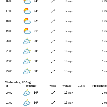
34º
18
16:00
0 m
mph
33º
17
17:00
0 m
mph
32º
17
18:00
0 m
mph
31º
17
19:00
0 m
mph
30º
16
20:00
0 m
mph
30º
16
21:00
0 m
mph
30º
16
22:00
0 m
mph
30º
15
23:00
0 m
mph
Wednesday, 12 Aug:
at
Weather
Wind:
Average
Gusts
Precipitati
30º
15
00:00
0 m
mph
30º
15
01:00
0 m
mph