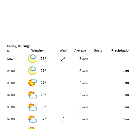
Today, 07 Aug:
at
Weather
Wind:
Average
Gusts
Precipitati
26º
7
Now
mph
27º
3
05:00
0 m
mph
27º
2
06:00
0 m
mph
29º
2
07:00
0 m
mph
30º
3
08:00
0 m
mph
32º
5
09:00
0 m
mph