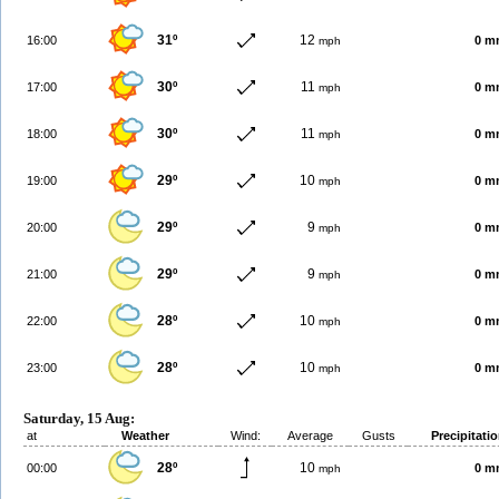
31º
12
16:00
0 m
mph
30º
11
17:00
0 m
mph
30º
11
18:00
0 m
mph
29º
10
19:00
0 m
mph
29º
9
20:00
0 m
mph
29º
9
21:00
0 m
mph
28º
10
22:00
0 m
mph
28º
10
23:00
0 m
mph
Saturday, 15 Aug:
at
Weather
Wind:
Average
Gusts
Precipitati
28º
10
00:00
0 m
mph