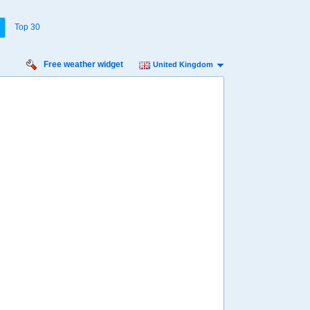
Top 30
Free weather widget
United Kingdom
Friday
Saturday
Sunday
Monday
Tuesday
Wednesday
14 Aug
15 Aug
16 Aug
17 Aug
18 Aug
19 Aug