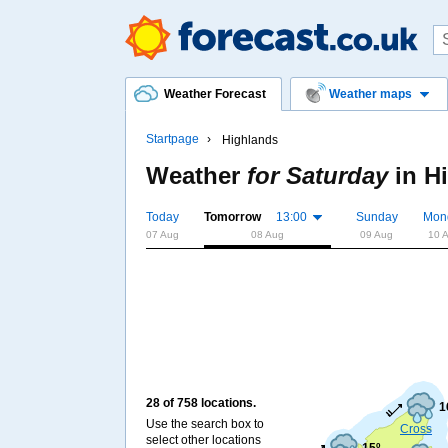
Weather Forecast
Weather maps
Startpage
Highlands
Weather
for Saturday
in
H
Today
Tomorrow
13:00
Sunday
Mon
07 Aug
08 Aug
09 Aug
10 
28 of 758 locations.
1
Use the search box to
Cross
select other locations
15º