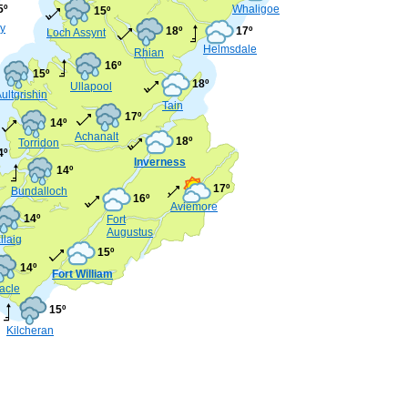
5º
Whaligoe
15º
y
18º
17º
Loch Assynt
Helmsdale
Rhian
16º
15º
18º
Ullapool
ultgrishin
Tain
17º
14º
Achanalt
18º
Torridon
4º
Inverness
14º
17º
Bundalloch
16º
Aviemore
14º
Fort
Augustus
llaig
15º
14º
Fort William
acle
15º
Kilcheran