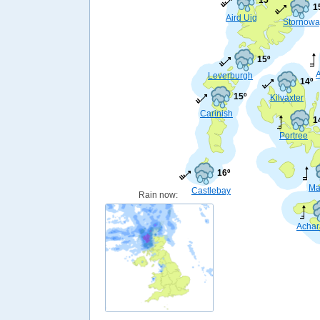
1
Aird Uig
Stornowa
15º
A
Leverburgh
14º
15º
Kilvaxter
Carinish
1
Portree
16º
Ma
Castlebay
Rain now:
Achar