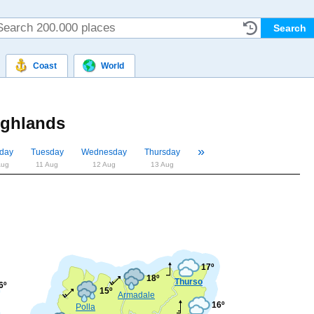
Coast
World
ighlands
»
«
day
Tuesday
Wednesday
Thursday
Aug
11 Aug
12 Aug
13 Aug
17º
18º
Thurso
6º
15º
Armadale
16º
Polla