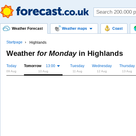
Weather Forecast
Weather maps
Coast
Startpage
Highlands
Weather
for Monday
in
Highlands
Today
Tomorrow
13:00
Tuesday
Wednesday
Thursday
09 Aug
10 Aug
11 Aug
12 Aug
13 Aug