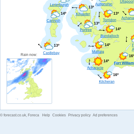
Ullapool
Aultgrishin
Leverburgh
13º
14º
13º
Kilvaxter
Achanal
Torridon
Carinish
13º
14º
Portree
Bundalloch
14º
F
13º
A
Mallaig
Castlebay
Rain now:
16
14º
Fort William
Acharacle
16º
Kilcheran
©
forecast.co.uk
, Foreca
Help
Cookies
Privacy policy
Ad preferences