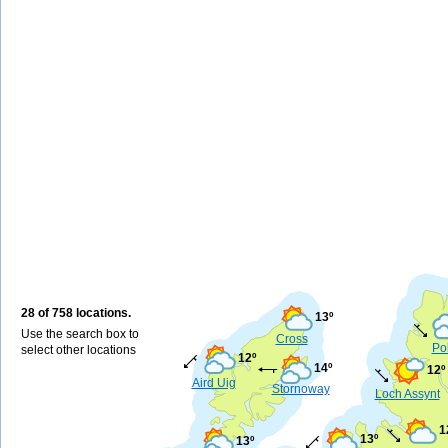
28 of 758 locations.
13º
Use the search box to
Cross
Po
select other locations
12º
14º
12º
Aird Uig
Stornoway
Loch Assynt
1
13º
13º