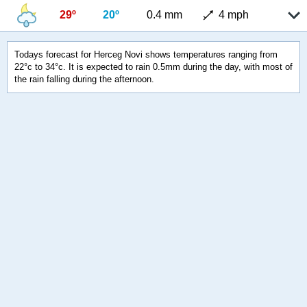
29º
20º
0.4 mm
4 mph
Todays forecast for Herceg Novi shows temperatures ranging from
22°c to 34°c. It is expected to rain 0.5mm during the day, with most of
the rain falling during the afternoon.