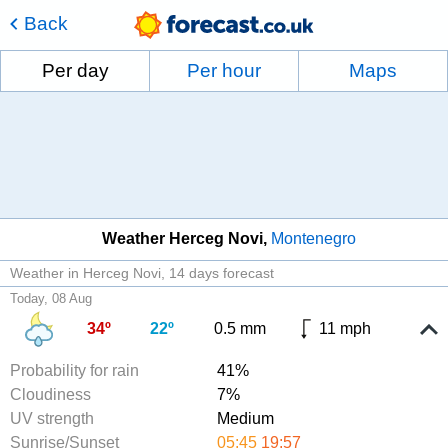
Back
Per day
Per hour
Maps
Weather Herceg Novi
Montenegro
Weather in Herceg Novi
14 days forecast
Today, 08 Aug
34º
22º
0.5 mm
11 mph
Probability for rain
41%
Cloudiness
7%
UV strength
Medium
Sunrise/Sunset
05:45
19:57