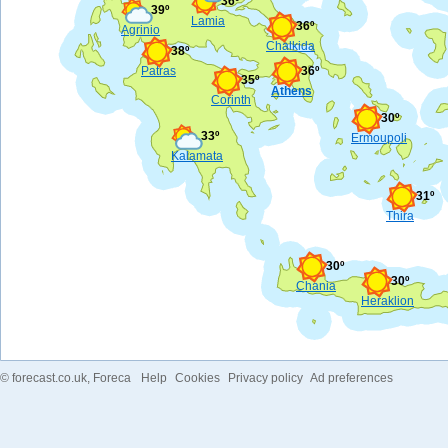
36º
39º
Lamia
36º
Agrinio
Chalkida
38º
Patras
36º
35º
Athens
Corinth
30º
33º
Ermoupoli
Kalamata
31º
Thira
30º
30º
Chania
Heraklion
©
forecast.co.uk
, Foreca
Help
Cookies
Privacy policy
Ad preferences