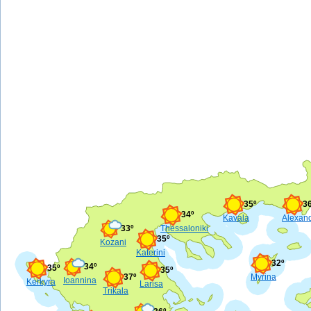
35º
36
34º
Kavala
Alexand
33º
Thessaloniki
35º
Kozani
Katerini
32º
34º
35º
35º
37º
Myrina
Ioannina
Kerkyra
Larisa
Trikala