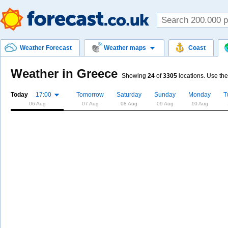
Weather Forecast
Weather maps
Coast
Weather in Greece
Showing
24
of
3305
locations. Use the
Today
17:00
Tomorrow
Saturday
Sunday
Monday
T
06 Aug
07 Aug
08 Aug
09 Aug
10 Aug