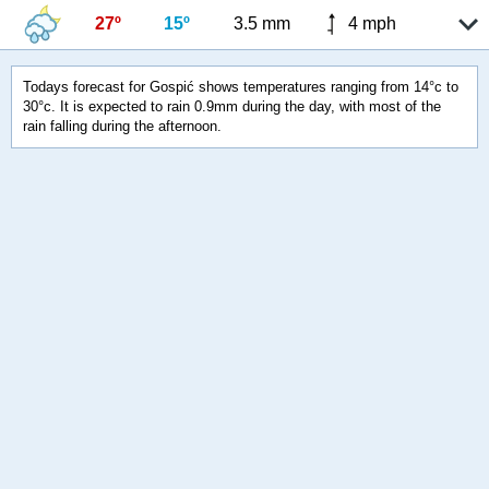
27º
15º
3.5 mm
4 mph
Todays forecast for Gospić shows temperatures ranging from 14°c to
30°c. It is expected to rain 0.9mm during the day, with most of the
rain falling during the afternoon.