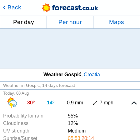
Back
Per day
Per hour
Maps
Weather Gospić
Croatia
Weather in Gospić
14 days forecast
Today, 08 Aug
30º
14º
0.9 mm
7 mph
Probability for rain
55%
Cloudiness
12%
UV strength
Medium
Sunrise/Sunset
05:53
20:14