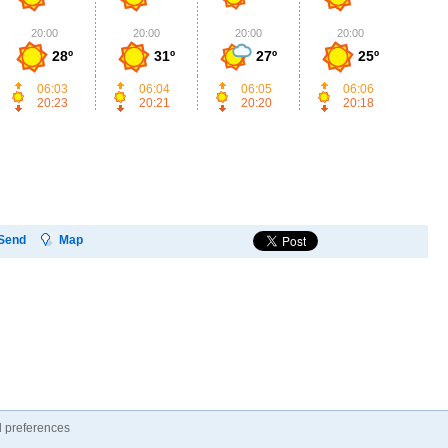
20:00
20:00
20:00
20:00
2
28º
31º
27º
25º
06:03
06:04
06:05
06:06
20:23
20:21
20:20
20:18
Send
Map
 preferences