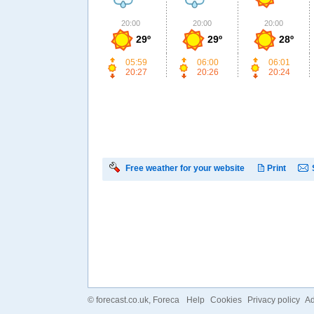
20:00
20:00
20:00
29º
29º
28º
05:59
06:00
06:01
20:27
20:26
20:24
Free weather for your website
Print
©
forecast.co.uk
, Foreca
Help
Cookies
Privacy policy
Ad