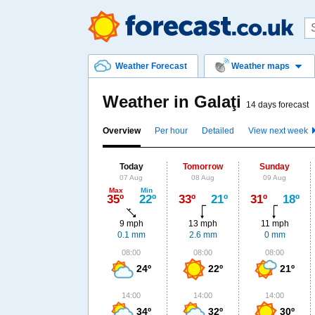
Weather Forecast
Weather maps
Weather in Galaţi
14 days forecast
Overview
Per hour
Detailed
View next week
Today
Tomorrow
Sunday
07 Aug
08 Aug
09 Aug
Max
Min
35º
22º
33º
21º
31º
18º
9 mph
13 mph
11 mph
0.1 mm
2.6 mm
0 mm
08:00
08:00
08:00
24º
22º
21º
14:00
14:00
14:00
34º
32º
30º