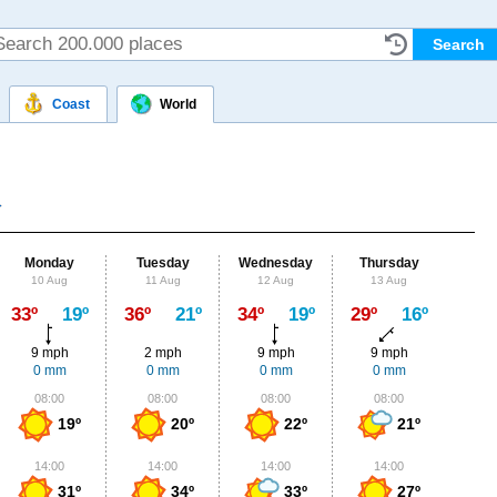
Coast
World
Monday
Tuesday
Wednesday
Thursday
Fr
10 Aug
11 Aug
12 Aug
13 Aug
14
Max
33º
19º
36º
21º
34º
19º
29º
16º
30º
9 mph
2 mph
9 mph
9 mph
7
0 mm
0 mm
0 mm
0 mm
0
08:00
08:00
08:00
08:00
0
19º
20º
22º
21º
14:00
14:00
14:00
14:00
1
31º
34º
33º
27º