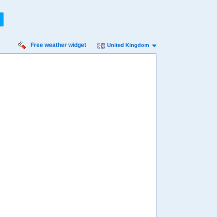
Free weather widget
United Kingdom
iday
Saturday
Sunday
Monday
Tuesday
 Aug
15 Aug
16 Aug
17 Aug
18 Aug
Min
16º
30º
17º
32º
17º
34º
19º
34º
20º
 mph
7 mph
7 mph
7 mph
9 mph
 mm
0 mm
0 mm
0 mm
0.1 mm
8:00
08:00
08:00
08:00
08:00
19º
19º
20º
21º
22º
4:00
14:00
14:00
14:00
14:00
28º
29º
30º
32º
32º