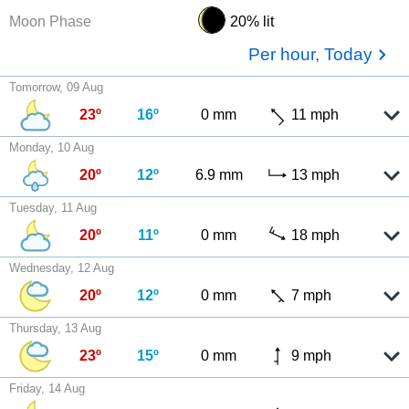
Moon Phase
20% lit
Per hour, Today
Tomorrow, 09 Aug
23º
16º
0 mm
11 mph
Monday, 10 Aug
20º
12º
6.9 mm
13 mph
Tuesday, 11 Aug
20º
11º
0 mm
18 mph
Wednesday, 12 Aug
20º
12º
0 mm
7 mph
Thursday, 13 Aug
23º
15º
0 mm
9 mph
Friday, 14 Aug