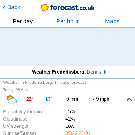
Back
Per day
Per hour
Maps
Weather Frederiksberg
Denmark
Weather in Frederiksberg
14 days forecast
Today, 08 Aug
22º
13º
0 mm
9 mph
Probability for rain
15%
Cloudiness
42%
UV strength
Low
Sunrise/Sunset
05:29
21:01