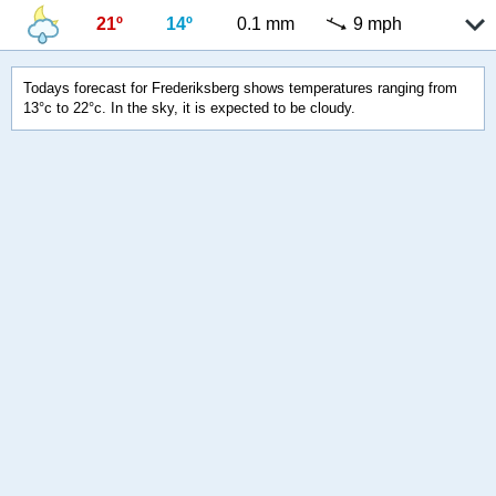
21º
14º
0.1 mm
9 mph
Todays forecast for Frederiksberg shows temperatures ranging from
13°c to 22°c. In the sky, it is expected to be cloudy.