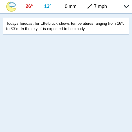
26º
13º
0 mm
7 mph
Todays forecast for Ettelbruck shows temperatures ranging from 16°c
to 30°c. In the sky, it is expected to be cloudy.