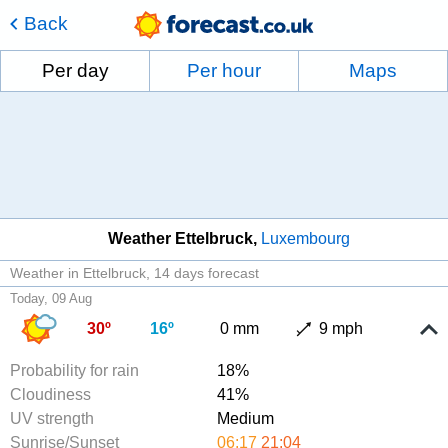
Back
Per day
Per hour
Maps
Weather Ettelbruck
Luxembourg
Weather in Ettelbruck
14 days forecast
Today, 09 Aug
30º
16º
0 mm
9 mph
Probability for rain
18%
Cloudiness
41%
UV strength
Medium
Sunrise/Sunset
06:17
21:04