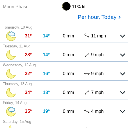
Moon Phase
11% lit
Per hour, Today
Tomorrow, 10 Aug
31º
14º
0 mm
11 mph
Tuesday, 11 Aug
28º
14º
0 mm
9 mph
Wednesday, 12 Aug
32º
16º
0 mm
9 mph
Thursday, 13 Aug
34º
18º
0 mm
7 mph
Friday, 14 Aug
35º
19º
0 mm
4 mph
Saturday, 15 Aug