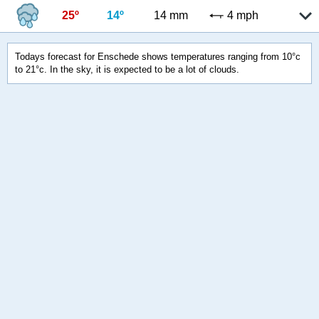
25º
14º
14 mm
4 mph
Todays forecast for Enschede shows temperatures ranging from 10°c
to 21°c. In the sky, it is expected to be a lot of clouds.