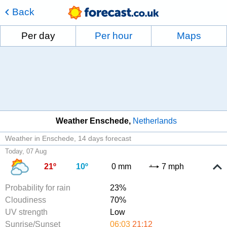
Back
Per day
Per hour
Maps
Weather Enschede
Netherlands
Weather in Enschede
14 days forecast
Today, 07 Aug
21º
10º
0 mm
7 mph
Probability for rain
23%
Cloudiness
70%
UV strength
Low
Sunrise/Sunset
06:03
21:12