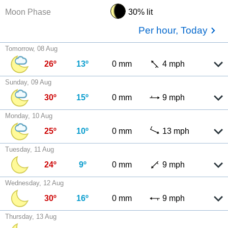
Moon Phase
30% lit
Per hour, Today
Tomorrow, 08 Aug
26º
13º
0 mm
4 mph
Sunday, 09 Aug
30º
15º
0 mm
9 mph
Monday, 10 Aug
25º
10º
0 mm
13 mph
Tuesday, 11 Aug
24º
9º
0 mm
9 mph
Wednesday, 12 Aug
30º
16º
0 mm
9 mph
Thursday, 13 Aug