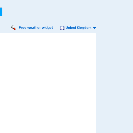
Free weather widget
United Kingdom
iday
Saturday
Sunday
Monday
Tuesday
 Aug
15 Aug
16 Aug
17 Aug
18 Aug
Min
27º
30º
27º
30º
26º
30º
27º
30º
26º
 mph
20 mph
20 mph
16 mph
20 mph
3 mm
1.2 mm
2.4 mm
1.2 mm
0.6 mm
8:00
08:00
08:00
08:00
08:00
29º
29º
28º
28º
28º
4:00
14:00
14:00
14:00
14:00
30º
29º
29º
29º
29º