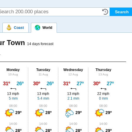
Coast
World
our Town
14 days forecast
Monday
Tuesday
Wednesday
Thursday
Fr
10 Aug
11 Aug
12 Aug
13 Aug
14
Max
31º
26º
30º
26º
31º
27º
30º
27º
31º
13 mph
13 mph
13 mph
22 mph
22
5 mm
5.4 mm
2.1 mm
0 mm
0.
08:00
08:00
08:00
08:00
0
29º
28º
29º
29º
14:00
14:00
14:00
14:00
1
28º
28º
28º
29º