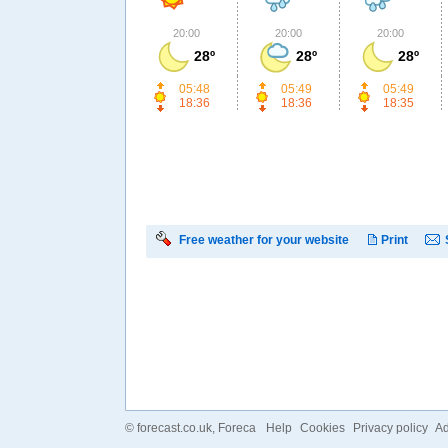
20:00
20:00
20:00
28º
28º
28º
05:48
05:49
05:49
18:36
18:36
18:35
Free weather for your website
Print
©
forecast.co.uk
, Foreca
Help
Cookies
Privacy policy
Ad