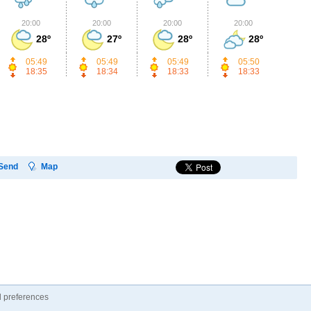
20:00
20:00
20:00
20:00
2
28º
27º
28º
28º
05:49
05:49
05:49
05:50
18:35
18:34
18:33
18:33
Send
Map
 preferences