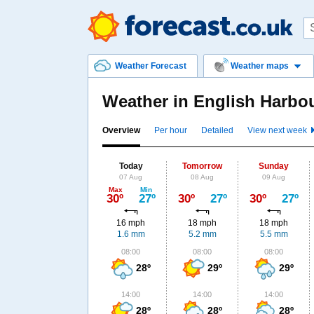
Weather Forecast
Weather maps
Weather in English Harb
Overview
Per hour
Detailed
View next week
Today
Tomorrow
Sunday
07 Aug
08 Aug
09 Aug
Max
Min
30º
27º
30º
27º
30º
27º
16 mph
18 mph
18 mph
1.6 mm
5.2 mm
5.5 mm
08:00
08:00
08:00
28º
29º
29º
14:00
14:00
14:00
28º
28º
28º