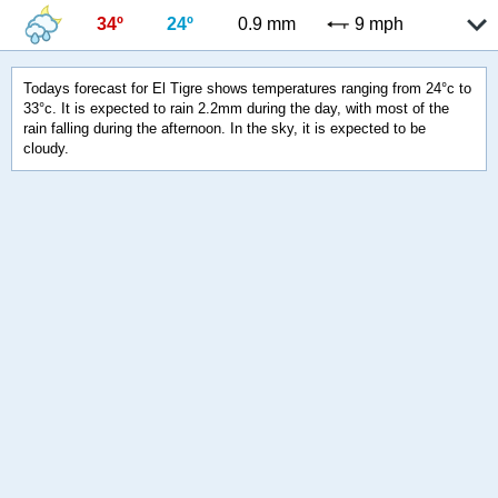
34º
24º
0.9 mm
9 mph
Todays forecast for El Tigre shows temperatures ranging from 24°c to
33°c. It is expected to rain 2.2mm during the day, with most of the
rain falling during the afternoon. In the sky, it is expected to be
cloudy.