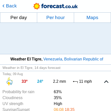
Back
Per day
Per hour
Maps
Weather El Tigre
Venezuela, Bolivarian Republic of
Weather in El Tigre
14 days forecast
Today, 09 Aug
33º
24º
2.2 mm
11 mph
Probability for rain
63%
Cloudiness
35%
UV strength
High
Sunrise/Sunset
06:08
18:35