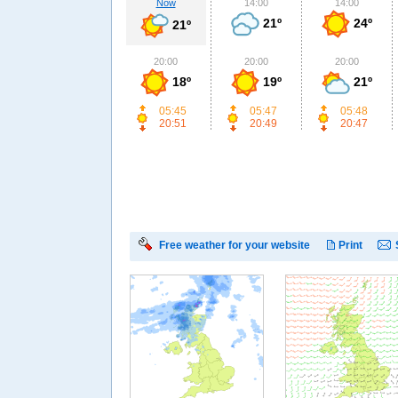
Now
14:00
14:00
21º
24º
21º
20:00
20:00
20:00
18º
19º
21º
05:45
05:47
05:48
20:51
20:49
20:47
Free weather for your website
Print