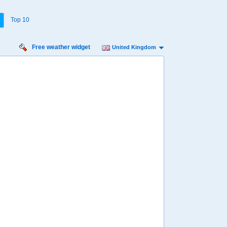
Top 10
Free weather widget
United Kingdom
iday
Saturday
Sunday
Monday
Tuesday
 Aug
15 Aug
16 Aug
17 Aug
18 Aug
Min
13º
23º
13º
22º
13º
22º
12º
22º
13º
 mph
9 mph
9 mph
9 mph
16 mph
2 mm
0 mm
0 mm
1.2 mm
0.4 mm
8:00
08:00
08:00
08:00
08:00
17º
16º
15º
15º
15º