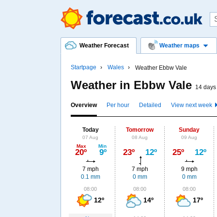
Weather Forecast
Weather maps
Startpage
Wales
Weather Ebbw Vale
Weather in Ebbw Vale
14 days 
Overview
Per hour
Detailed
View next week
Today
Tomorrow
Sunday
07 Aug
08 Aug
09 Aug
Max
Min
20º
9º
23º
12º
25º
12º
7 mph
7 mph
9 mph
0.1 mm
0 mm
0 mm
08:00
08:00
08:00
12º
14º
17º