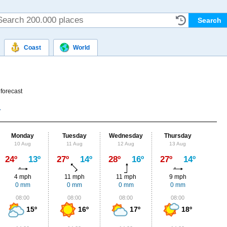
Coast
World
forecast
Monday
Tuesday
Wednesday
Thursday
Fr
10 Aug
11 Aug
12 Aug
13 Aug
14
Max
24º
13º
27º
14º
28º
16º
27º
14º
24º
4 mph
11 mph
11 mph
9 mph
9
0 mm
0 mm
0 mm
0 mm
1.
08:00
08:00
08:00
08:00
0
15º
16º
17º
18º