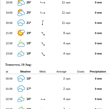
26º
11
18:00
0 mm
mph
25º
11
19:00
0 mm
mph
21º
11
20:00
0 mm
mph
19º
9
21:00
0 mm
mph
19º
4
22:00
0 mm
mph
18º
4
23:00
0 mm
mph
Tomorrow, 10 Aug:
at
Weather
Wind:
Average
Gusts
Precipitation
18º
2
00:00
0 mm
mph
17º
2
01:00
0 mm
mph
16º
4
02:00
0 mm
mph