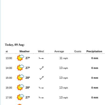
Today, 09 Aug:
at
Weather
Wind:
Average
Gusts
Precipitation
27º
11
13:00
0 mm
mph
27º
13
14:00
0 mm
mph
28º
13
15:00
0 mm
mph
28º
13
16:00
0 mm
mph
27º
13
17:00
0 mm
mph