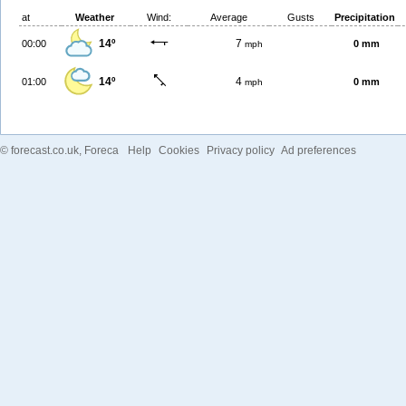
at
Weather
Wind:
Average
Gusts
Precipitation
14º
7
00:00
0 mm
mph
14º
4
01:00
0 mm
mph
©
forecast.co.uk
, Foreca
Help
Cookies
Privacy policy
Ad preferences