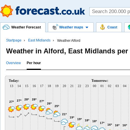
Weather Forecast
Weather maps
Coast
Startpage
East Midlands
Weather Alford
Weather in Alford, East Midlands per
Overview
Per hour
Today:
Tomorrow:
13
14
15
16
17
18
19
20
21
22
23
00
01
02
03
04
28º
28º
27º
27º
27º
26º
25º
21º
19º
19º
18º
18º
17º
16º
16º
16º