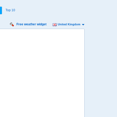
Top 10
Free weather widget
United Kingdom
nday
Monday
Tuesday
Wednesday
Thursday
 Aug
17 Aug
18 Aug
19 Aug
20 Aug
Min
14º
23º
14º
24º
15º
24º
14º
24º
14º
 mph
9 mph
9 mph
9 mph
11 mph
 mm
1 mm
1.4 mm
0 mm
3.2 mm
8:00
08:00
08:00
08:00
08:00
17º
17º
17º
17º
17º