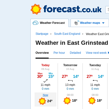
Weather Forecast
Weather maps
Startpage
South East England
Weather East Gri
Weather in East Grinstea
Overview
Per hour
Detailed
View next week
Today
Tomorrow
Tuesday
09 Aug
10 Aug
11 Aug
Max
Min
30º
15º
27º
14º
27º
14º
11 mph
13 mph
11 mph
0 mm
0 mm
0 mm
Now
08:00
08:00
18º
18º
24º