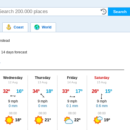
Coast
World
nstead
d
14 days forecast
Wednesday
Thursday
Friday
Saturday
Su
12 Aug
13 Aug
14 Aug
15 Aug
16
Max
32º
16º
34º
18º
33º
17º
26º
15º
24º
9 mph
9 mph
9 mph
9 mph
9
0 mm
0 mm
0.1 mm
0.6 mm
0
08:00
08:00
08:00
08:00
0
18º
21º
22º
19º