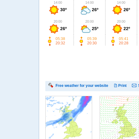
14:00
14:00
14:00
30º
26º
26º
20:00
20:00
20:00
26º
25º
22º
05:38
05:39
05:41
20:32
20:30
20:28
Free weather for your website
Print