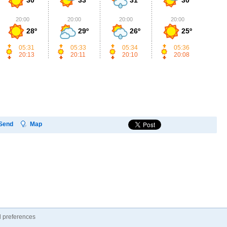
20:00
20:00
20:00
20:00
2
28º
29º
26º
25º
05:31
05:33
05:34
05:36
20:13
20:11
20:10
20:08
Send
Map
 preferences