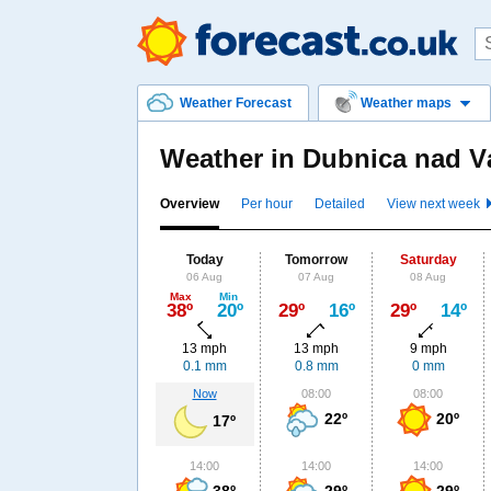
Weather Forecast
Weather maps
Weather in Dubnica nad
Overview
Per hour
Detailed
View next week
Today
Tomorrow
Saturday
06 Aug
07 Aug
08 Aug
Max
Min
38º
20º
29º
16º
29º
14º
13 mph
13 mph
9 mph
0.1 mm
0.8 mm
0 mm
Now
08:00
08:00
22º
20º
17º
14:00
14:00
14:00
38º
29º
29º