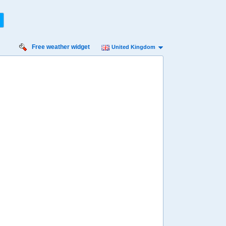
Free weather widget
United Kingdom
rsday
Friday
Saturday
Sunday
Monday
 Aug
14 Aug
15 Aug
16 Aug
17 Aug
Min
15º
33º
16º
33º
17º
32º
16º
30º
15º
 mph
4 mph
4 mph
7 mph
4 mph
 mm
0 mm
0 mm
0.6 mm
0 mm
8:00
08:00
08:00
08:00
08:00
19º
20º
21º
21º
20º
4:00
14:00
14:00
14:00
14:00
31º
32º
32º
32º
30º