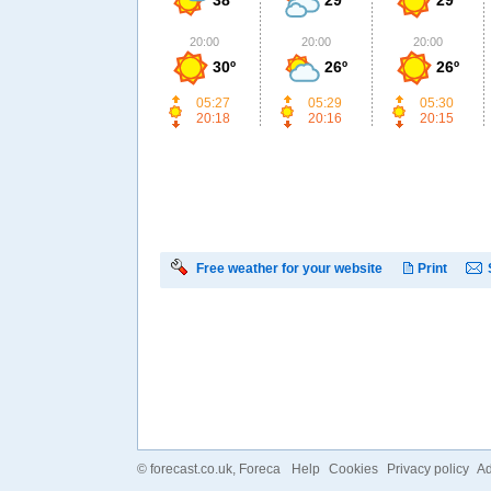
20:00
20:00
20:00
30º
26º
26º
05:27
05:29
05:30
20:18
20:16
20:15
Free weather for your website
Print
©
forecast.co.uk
, Foreca
Help
Cookies
Privacy policy
Ad