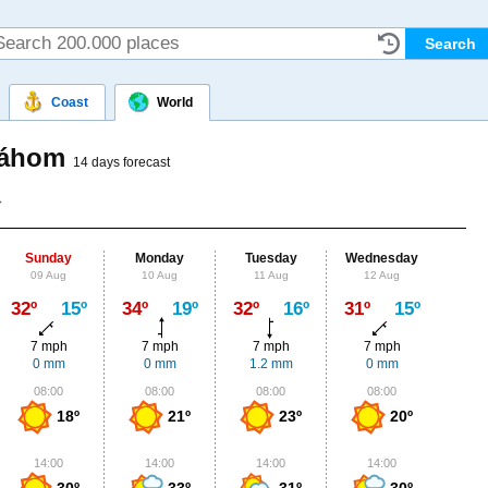
Coast
World
 Váhom
14 days forecast
Sunday
Monday
Tuesday
Wednesday
Thu
09 Aug
10 Aug
11 Aug
12 Aug
13
Max
32º
15º
34º
19º
32º
16º
31º
15º
31º
7 mph
7 mph
7 mph
7 mph
4
0 mm
0 mm
1.2 mm
0 mm
0
08:00
08:00
08:00
08:00
0
18º
21º
23º
20º
14:00
14:00
14:00
14:00
1
30º
33º
31º
30º