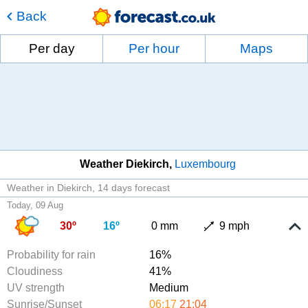
Back
Per day
Per hour
Maps
Weather Diekirch
Luxembourg
Weather in Diekirch
14 days forecast
Today, 09 Aug
30º
16º
0 mm
9 mph
Probability for rain
16%
Cloudiness
41%
UV strength
Medium
Sunrise/Sunset
06:17
21:04