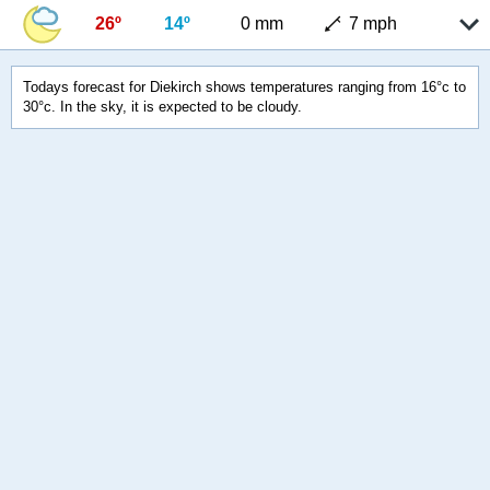
26º
14º
0 mm
7 mph
Todays forecast for Diekirch shows temperatures ranging from 16°c to
30°c. In the sky, it is expected to be cloudy.