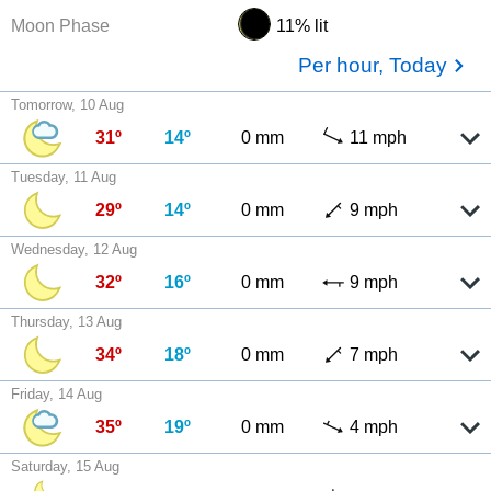
Moon Phase
11% lit
Per hour, Today
Tomorrow, 10 Aug
31º
14º
0 mm
11 mph
Tuesday, 11 Aug
29º
14º
0 mm
9 mph
Wednesday, 12 Aug
32º
16º
0 mm
9 mph
Thursday, 13 Aug
34º
18º
0 mm
7 mph
Friday, 14 Aug
35º
19º
0 mm
4 mph
Saturday, 15 Aug