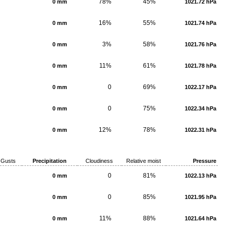
78%
45%
0 mm
1021.72 hPa
16%
55%
0 mm
1021.74 hPa
3%
58%
0 mm
1021.76 hPa
11%
61%
0 mm
1021.78 hPa
0
69%
0 mm
1022.17 hPa
0
75%
0 mm
1022.34 hPa
12%
78%
0 mm
1022.31 hPa
Gusts
Precipitation
Cloudiness
Relative moist
Pressure
0
81%
0 mm
1022.13 hPa
0
85%
0 mm
1021.95 hPa
11%
88%
0 mm
1021.64 hPa