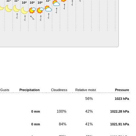
11º
11º
11º
10º
10º
10º
Gusts
Precipitation
Cloudiness
Relative moist
Pressure
56%
1023 hPa
100%
42%
0 mm
1022.28 hPa
84%
41%
0 mm
1021.91 hPa