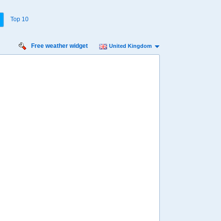
Top 10
Free weather widget
United Kingdom
Sunday:
8
19
20
21
22
23
00
01
02
03
04
05
06
07
08
09
10
11
º
24º
23º
22º
20º
20º
19º
17º
17º
16º
16º
15º
15º
15º
15º
15º
14º
14º