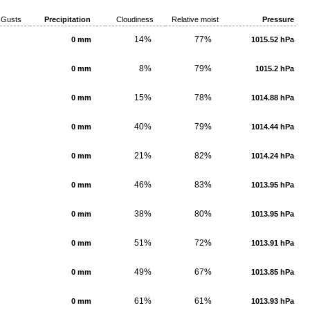
Gusts
Precipitation
Cloudiness
Relative moist
Pressure
14%
77%
0 mm
1015.52 hPa
8%
79%
0 mm
1015.2 hPa
15%
78%
0 mm
1014.88 hPa
40%
79%
0 mm
1014.44 hPa
21%
82%
0 mm
1014.24 hPa
46%
83%
0 mm
1013.95 hPa
38%
80%
0 mm
1013.95 hPa
51%
72%
0 mm
1013.91 hPa
49%
67%
0 mm
1013.85 hPa
61%
61%
0 mm
1013.93 hPa