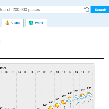
Coast
World
r
row:
01
02
03
04
05
06
07
08
09
10
11
12
13
14
15
16
17
1
26º
25º
25º
24º
24
23º
22º
20º
18º
16º
14º
2º