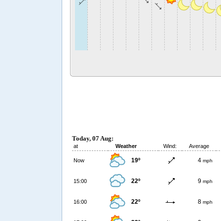
Today, 07 Aug:
at
Weather
Wind:
Average
19º
4
Now
mph
22º
9
15:00
mph
22º
8
16:00
mph