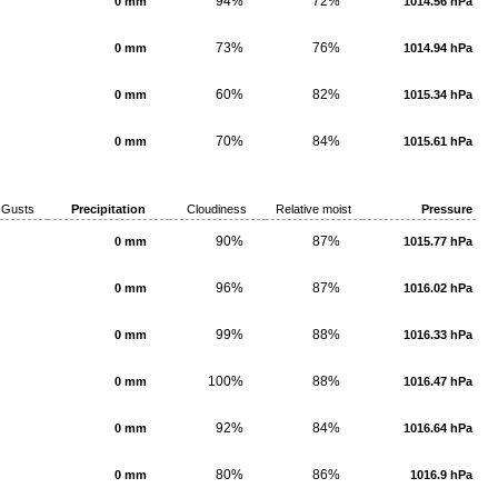
94%
72%
0 mm
1014.56 hPa
73%
76%
0 mm
1014.94 hPa
60%
82%
0 mm
1015.34 hPa
70%
84%
0 mm
1015.61 hPa
Gusts
Precipitation
Cloudiness
Relative moist
Pressure
90%
87%
0 mm
1015.77 hPa
96%
87%
0 mm
1016.02 hPa
99%
88%
0 mm
1016.33 hPa
100%
88%
0 mm
1016.47 hPa
92%
84%
0 mm
1016.64 hPa
80%
86%
0 mm
1016.9 hPa