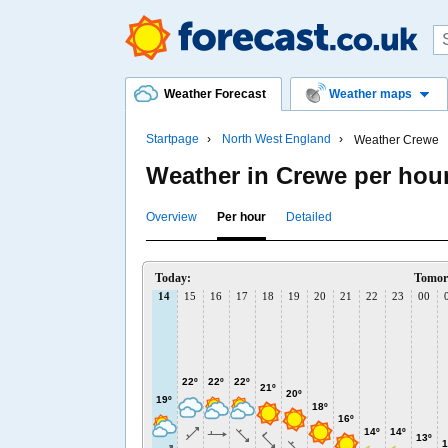
Weather Forecast
Weather maps
Startpage
North West England
Weather Crewe
Weather in Crewe per hou
Overview
Per hour
Detailed
Today:
Tomor
14
15
16
17
18
19
20
21
22
23
00
22º
22º
22º
21º
20º
19º
18º
16º
14º
14º
13º
1