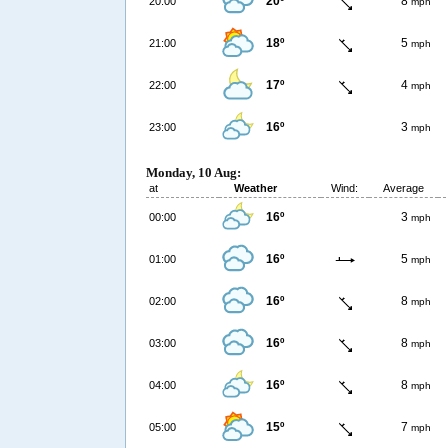
20º
8
20:00
mph
18º
5
21:00
mph
17º
4
22:00
mph
16º
3
23:00
mph
Monday, 10 Aug:
at
Weather
Wind:
Average
16º
3
00:00
mph
16º
5
01:00
mph
16º
8
02:00
mph
16º
8
03:00
mph
16º
8
04:00
mph
15º
7
05:00
mph