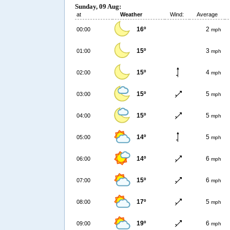
Sunday, 09 Aug:
at
Weather
Wind:
Average
16º
2
00:00
mph
15º
3
01:00
mph
15º
4
02:00
mph
15º
5
03:00
mph
15º
5
04:00
mph
14º
5
05:00
mph
14º
6
06:00
mph
15º
6
07:00
mph
17º
5
08:00
mph
19º
6
09:00
mph