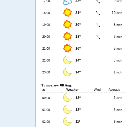
22º
9
17:00
mph
21º
10
18:00
mph
20º
8
19:00
mph
18º
7
20:00
mph
16º
3
21:00
mph
14º
3
22:00
mph
14º
1
23:00
mph
Tomorrow, 08 Aug:
at
Weather
Wind:
Average
13º
1
00:00
mph
12º
3
01:00
mph
11º
3
02:00
mph