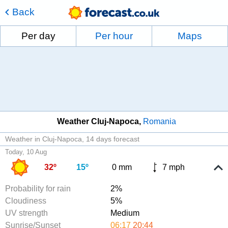
Back
Per day
Per hour
Maps
Weather Cluj-Napoca
Romania
Weather in Cluj-Napoca
14 days forecast
Today, 10 Aug
32º
15º
0 mm
7 mph
Probability for rain
2%
Cloudiness
5%
UV strength
Medium
Sunrise/Sunset
06:17
20:44