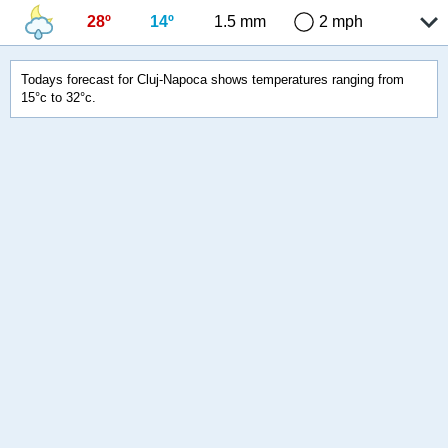
28º
14º
1.5 mm
2 mph
Todays forecast for Cluj-Napoca shows temperatures ranging from
15°c to 32°c.