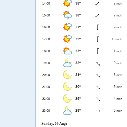
38º
7
14:00
mph
38º
7
15:00
mph
37º
9
16:00
mph
35º
13
17:00
mph
33º
11
18:00
mph
32º
9
19:00
mph
31º
6
20:00
mph
30º
5
21:00
mph
29º
4
22:00
mph
29º
5
23:00
mph
Sunday, 09 Aug: