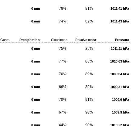
78%
81%
0 mm
1011.41 hPa
74%
82%
0 mm
1011.43 hPa
Gusts
Precipitation
Cloudiness
Relative moist
Pressure
75%
85%
0 mm
1011.11 hPa
77%
86%
0 mm
1010.63 hPa
70%
89%
0 mm
1009.84 hPa
66%
89%
0 mm
1009.31 hPa
70%
91%
0 mm
1009.6 hPa
67%
90%
0 mm
1009.9 hPa
44%
90%
0 mm
1010.22 hPa