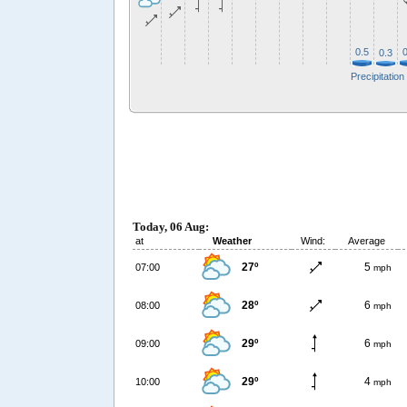
0.5
0
0.3
Precipitation
Today, 06 Aug:
at
Weather
Wind:
Average
27º
5
07:00
mph
28º
6
08:00
mph
29º
6
09:00
mph
29º
4
10:00
mph