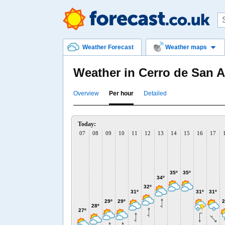
Weather Forecast
Weather maps
Weather in Cerro de San A
Overview
Per hour
Detailed
Today:
07
08
09
10
11
12
13
14
15
16
17
35º
35º
34º
32º
31º
31º
31º
29º
29º
2
28º
27º