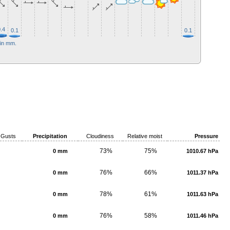
.4
0.2
0.1
0.1
0.1
0.
 in mm.
Gusts
Precipitation
Cloudiness
Relative moist
Pressure
73%
75%
0 mm
1010.67 hPa
76%
66%
0 mm
1011.37 hPa
78%
61%
0 mm
1011.63 hPa
76%
58%
0 mm
1011.46 hPa