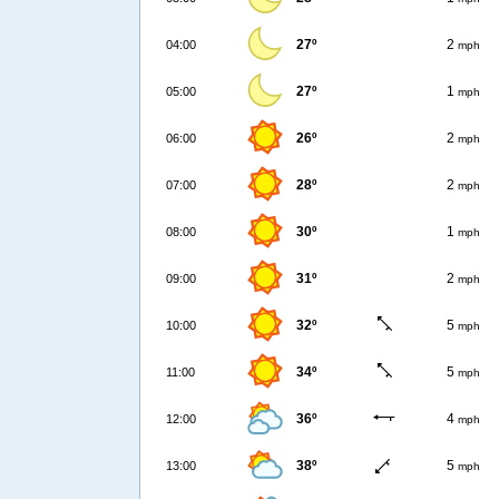
27º
2
04:00
mph
27º
1
05:00
mph
26º
2
06:00
mph
28º
2
07:00
mph
30º
1
08:00
mph
31º
2
09:00
mph
32º
5
10:00
mph
34º
5
11:00
mph
36º
4
12:00
mph
38º
5
13:00
mph