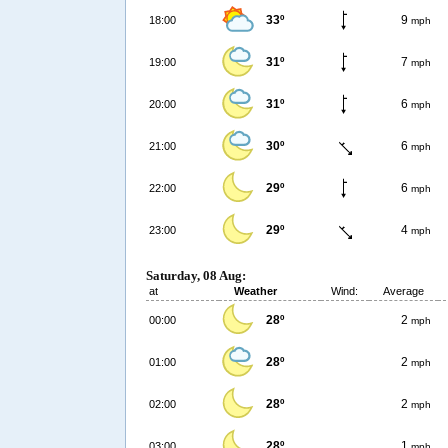
33º
9
18:00
mph
31º
7
19:00
mph
31º
6
20:00
mph
30º
6
21:00
mph
29º
6
22:00
mph
29º
4
23:00
mph
Saturday, 08 Aug:
at
Weather
Wind:
Average
28º
2
00:00
mph
28º
2
01:00
mph
28º
2
02:00
mph
28º
1
03:00
mph