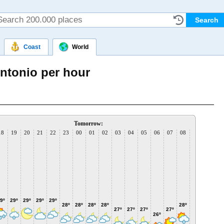
Coast
World
ntonio per hour
Tomorrow:
18
19
20
21
22
23
00
01
02
03
04
05
06
07
08
09
10
1
33
31º
9º
29º
29º
29º
29º
29º
28º
28º
28º
28º
28º
27º
27º
27º
27º
26º