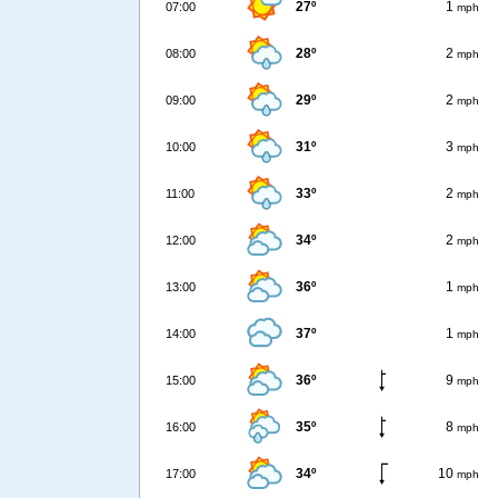
27º
1
07:00
mph
28º
2
08:00
mph
29º
2
09:00
mph
31º
3
10:00
mph
33º
2
11:00
mph
34º
2
12:00
mph
36º
1
13:00
mph
37º
1
14:00
mph
36º
9
15:00
mph
35º
8
16:00
mph
34º
10
17:00
mph