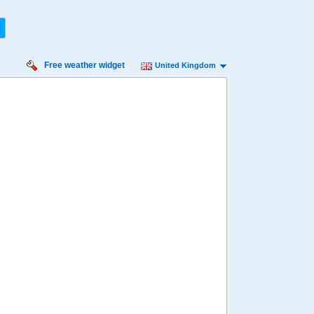
Free weather widget
United Kingdom
Saturday:
1
12
13
14
15
16
17
18
19
20
21
22
23
00
01
02
03
04
37º
36º
36º
35º
34º
34º
º
33º
31º
31º
30º
29º
29º
28º
28º
28º
28º
27º