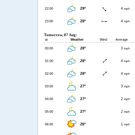
29º
4
22:00
mph
28º
4
23:00
mph
Tomorrow, 07 Aug:
at
Weather
Wind:
Average
28º
3
00:00
mph
28º
4
01:00
mph
28º
4
02:00
mph
27º
3
03:00
mph
27º
2
04:00
mph
27º
2
05:00
mph
26º
1
06:00
mph