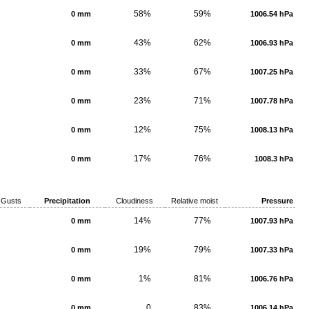
58%
59%
0 mm
1006.54 hPa
43%
62%
0 mm
1006.93 hPa
33%
67%
0 mm
1007.25 hPa
23%
71%
0 mm
1007.78 hPa
12%
75%
0 mm
1008.13 hPa
17%
76%
0 mm
1008.3 hPa
Gusts
Precipitation
Cloudiness
Relative moist
Pressure
14%
77%
0 mm
1007.93 hPa
19%
79%
0 mm
1007.33 hPa
1%
81%
0 mm
1006.76 hPa
0
83%
0 mm
1006.14 hPa