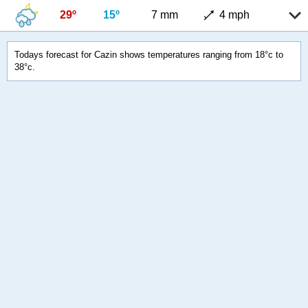
29º
15º
7 mm
4 mph
Todays forecast for Cazin shows temperatures ranging from 18°c to
38°c.