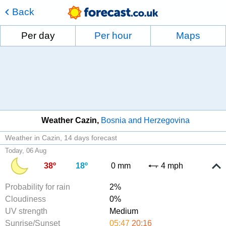
Back
Per day
Per hour
Maps
Weather Cazin
Bosnia and Herzegovina
Weather in Cazin
14 days forecast
Today, 06 Aug
38º
18º
0 mm
4 mph
Probability for rain
2%
Cloudiness
0%
UV strength
Medium
Sunrise/Sunset
05:47
20:16