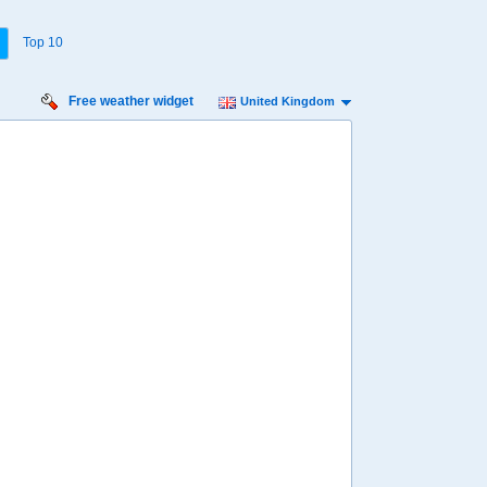
Top 10
Free weather widget
United Kingdom
iday
Saturday
Sunday
Monday
 Aug
15 Aug
16 Aug
17 Aug
Min
14º
18º
13º
18º
13º
18º
13º
 mph
11 mph
13 mph
13 mph
3 mm
1.7 mm
11 mm
1.1 mm
7:00
07:00
07:00
13:00
14º
14º
14º
05:59