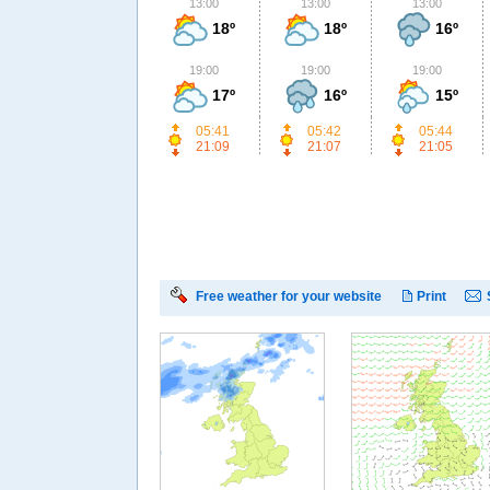
13:00
13:00
13:00
18º
18º
16º
19:00
19:00
19:00
17º
16º
15º
05:41
05:42
05:44
21:09
21:07
21:05
Free weather for your website
Print