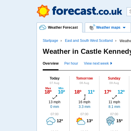
Weather Forecast
Weather maps
Startpage
East and South West Scotland
Weathe
Weather in Castle Kenne
Overview
Per hour
View next week
Today
Tomorrow
Sunday
07 Aug
08 Aug
09 Aug
Max
Min
18º
10º
18º
11º
17º
12º
13 mph
16 mph
11 mph
0 mm
3.3 mm
8.1 mm
07:00
07:00
07:00
12º
13º
15º