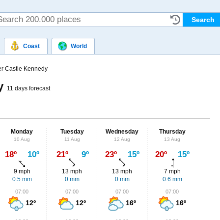
Coast
World
r Castle Kennedy
dy
11 days forecast
Monday
Tuesday
Wednesday
Thursday
Fr
10 Aug
11 Aug
12 Aug
13 Aug
14
Max
18º
10º
21º
9º
23º
15º
20º
15º
18º
9 mph
13 mph
13 mph
7 mph
11
0.5 mm
0 mm
0 mm
0.6 mm
6.
07:00
07:00
07:00
07:00
0
12º
12º
16º
16º