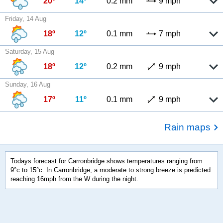
20º
14º
0.2 mm
9 mph
Friday, 14 Aug
18º
12º
0.1 mm
7 mph
Saturday, 15 Aug
18º
12º
0.2 mm
9 mph
Sunday, 16 Aug
17º
11º
0.1 mm
9 mph
Rain maps
Todays forecast for Carronbridge shows temperatures ranging from
9°c to 15°c. In Carronbridge, a moderate to strong breeze is predicted
reaching 16mph from the W during the night.