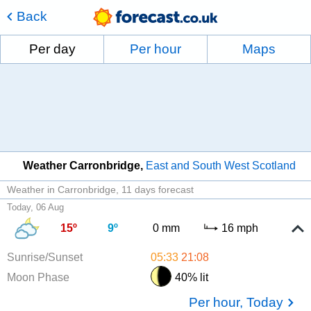
Back
Per day
Per hour
Maps
Weather Carronbridge
East and South West Scotland
Weather in Carronbridge
11 days forecast
Today, 06 Aug
15º
9º
0 mm
16 mph
Sunrise/Sunset
05:33
21:08
Moon Phase
40% lit
Per hour, Today