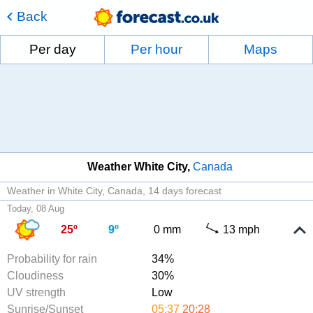
Back
Per day
Per hour
Maps
Weather White City
Canada
Weather in White City, Canada
14 days forecast
Today, 08 Aug
25º
9º
0 mm
13 mph
Probability for rain
34%
Cloudiness
30%
UV strength
Low
Sunrise/Sunset
05:37
20:28