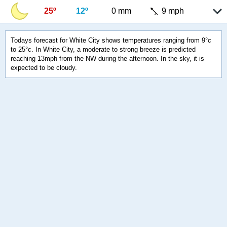
25º
12º
0 mm
9 mph
Todays forecast for White City shows temperatures ranging from 9°c
to 25°c. In White City, a moderate to strong breeze is predicted
reaching 13mph from the NW during the afternoon. In the sky, it is
expected to be cloudy.