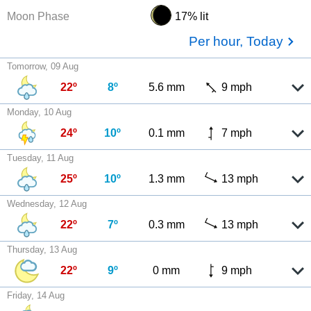
Moon Phase
17% lit
Per hour, Today
Tomorrow, 09 Aug
22º
8º
5.6 mm
9 mph
Monday, 10 Aug
24º
10º
0.1 mm
7 mph
Tuesday, 11 Aug
25º
10º
1.3 mm
13 mph
Wednesday, 12 Aug
22º
7º
0.3 mm
13 mph
Thursday, 13 Aug
22º
9º
0 mm
9 mph
Friday, 14 Aug