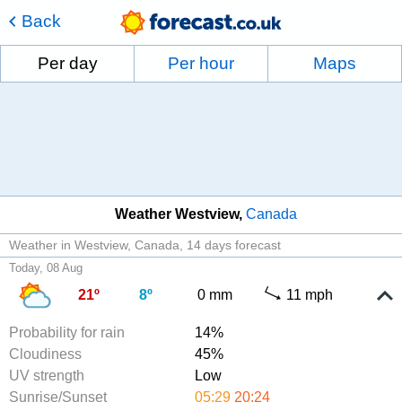
Back
Per day
Per hour
Maps
Weather Westview
Canada
Weather in Westview, Canada
14 days forecast
Today, 08 Aug
21º
8º
0 mm
11 mph
Probability for rain
14%
Cloudiness
45%
UV strength
Low
Sunrise/Sunset
05:29
20:24