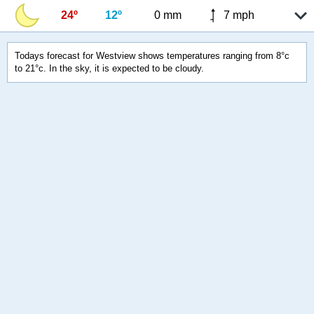
24º
12º
0 mm
7 mph
Todays forecast for Westview shows temperatures ranging from 8°c
to 21°c. In the sky, it is expected to be cloudy.