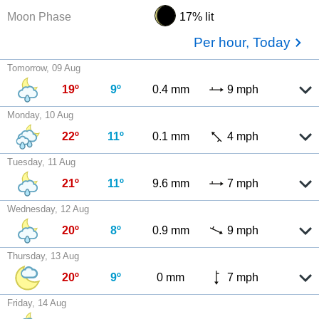
Moon Phase
17% lit
Per hour, Today
Tomorrow, 09 Aug
19º
9º
0.4 mm
9 mph
Monday, 10 Aug
22º
11º
0.1 mm
4 mph
Tuesday, 11 Aug
21º
11º
9.6 mm
7 mph
Wednesday, 12 Aug
20º
8º
0.9 mm
9 mph
Thursday, 13 Aug
20º
9º
0 mm
7 mph
Friday, 14 Aug